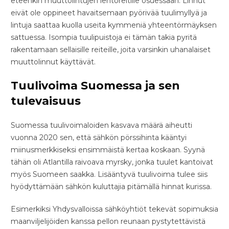
eteenkin muuttolintujen lentoreitille osuessaan. Linnut
eivät ole oppineet havaitsemaan pyörivää tuulimyllyä ja
lintuja saattaa kuolla useita kymmeniä yhteentörmäyksen
sattuessa. Isompia tuulipuistoja ei tämän takia pyritä
rakentamaan sellaisille reiteille, joita varsinkin uhanalaiset
muuttolinnut käyttävät.
Tuulivoima Suomessa ja sen
tulevaisuus
Suomessa tuulivoimaloiden kasvava määrä aiheutti
vuonna 2020 sen, että sähkön pörssihinta kääntyi
miinusmerkkiseksi ensimmäistä kertaa koskaan. Syynä
tähän oli Atlantilla raivoava myrsky, jonka tuulet kantoivat
myös Suomeen saakka. Lisääntyvä tuulivoima tulee siis
hyödyttämään sähkön kuluttajia pitämällä hinnat kurissa.
Esimerkiksi Yhdysvalloissa sähköyhtiöt tekevät sopimuksia
maanviljelijöiden kanssa pellon reunaan pystytettävistä