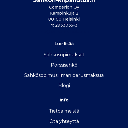
Sähkön-kilpailutus.fi
Comperion Oy
Kampinkuja 2
00100 Helsinki
Y: 2933035-3
info@sahkon-kilpailutus.fi
Lue lisää
Sähkösopimukse
t
Pörssisähkö
Sähkösopimus ilman perusmaksua
Blogi
Info
Tietoa meistä
Ota yhteyttä