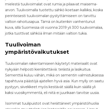
mielestä tuulivoimalat ovat rumia ja pilaavat maisema-
arvon. Tuulivoimalla tuotettu sähkö koetaan kalliiksi, koska
perinteisesti tuulivoimalan pystyttämiseen on tarvittu
valtion rahoitusapua. Tämä on kuitenkin vanhentunut
kuva, sillä Suomessa oli vuonna 2019 yli 300 tuulivoimalaa,
jotka tuottivat sähköä ilman mitään valtion tukia.
Tuulivoiman
ympäristövaikutukset
Tuulivoimalan rakentamiseen käytetyt materiaalit ovat
nykyään helposti kierrätettäviä: terästä ja lasikuitua.
Sementtiä kuluu vähän, mikä on sementin valmistuksessa
tapahtuvia päästöjä ajatellen hyvä asia. Kun mylly on saatu
pystyyn, siivekkeet myös kestävät säällä kuin säällä yli
kaksi vuosikymmentä, eli niitä ei juurikaan tarvitse uusia.
Isommat tuulipuistot ovat herättäneet ympäristöhuolia