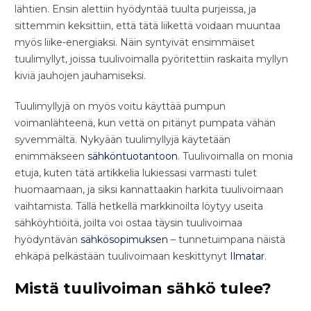
lähtien. Ensin alettiin hyödyntää tuulta purjeissa, ja
sittemmin keksittiin, että tätä liikettä voidaan muuntaa
myös liike-energiaksi. Näin syntyivät ensimmäiset
tuulimyllyt, joissa tuulivoimalla pyöritettiin raskaita myllyn
kiviä jauhojen jauhamiseksi.
Tuulimyllyjä on myös voitu käyttää pumpun
voimanlähteenä, kun vettä on pitänyt pumpata vähän
syvemmältä. Nykyään tuulimyllyjä käytetään
enimmäkseen
sähköntuotantoon
. Tuulivoimalla on monia
etuja, kuten tätä artikkelia lukiessasi varmasti tulet
huomaamaan, ja siksi kannattaakin harkita tuulivoimaan
vaihtamista. Tällä hetkellä markkinoilta löytyy useita
sähköyhtiöitä, joilta voi ostaa täysin tuulivoimaa
hyödyntävän
sähkösopimuksen
– tunnetuimpana näistä
ehkäpä pelkästään tuulivoimaan keskittynyt
Ilmatar
.
Mistä tuulivoiman sähkö tulee?