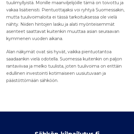
tuulimyllyistä. Monille maanviljelijöille tämä on toivottu ja
vakaa lisätienisti. Pientuottajaksi voi ryhtyä Suomessakin,
mutta tuulivoimaloita ei tässä tarkoituksessa ole vielä
nähty. Niiden hintojen lasku ja alati myönteisemmät
asenteet saattavat kuitenkin muuttaa asian seuraavan
kymmenen vuoden aikana.
Alan näkymät ovat siis hyvät, vaikka pientuotantoa
saadaankin vielä odotella. Suomessa kuitenkin on paljon
rantaviivaa ja melko tuulista, joten tuulivoima on erittäin
edullinen investointi kotimaiseen uusiutuvaan ja
päästöttömään sähköön.