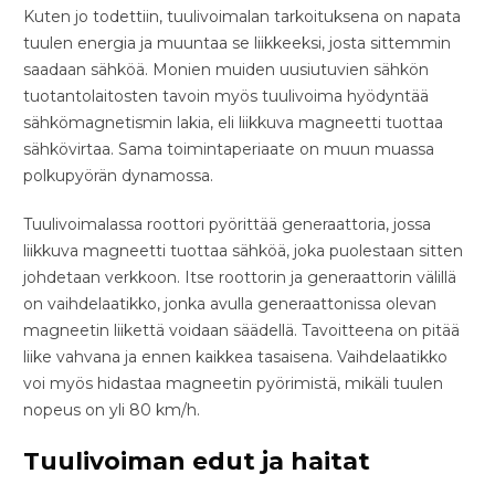
Kuten jo todettiin, tuulivoimalan tarkoituksena on napata
tuulen energia ja muuntaa se liikkeeksi, josta sittemmin
saadaan sähköä. Monien muiden uusiutuvien sähkön
tuotantolaitosten tavoin myös tuulivoima hyödyntää
sähkömagnetismin lakia, eli liikkuva magneetti tuottaa
sähkövirtaa. Sama toimintaperiaate on muun muassa
polkupyörän dynamossa.
Tuulivoimalassa roottori pyörittää generaattoria, jossa
liikkuva magneetti tuottaa sähköä, joka puolestaan sitten
johdetaan verkkoon. Itse roottorin ja generaattorin välillä
on vaihdelaatikko, jonka avulla generaattonissa olevan
magneetin liikettä voidaan säädellä. Tavoitteena on pitää
liike vahvana ja ennen kaikkea tasaisena. Vaihdelaatikko
voi myös hidastaa magneetin pyörimistä, mikäli tuulen
nopeus on yli 80 km/h.
Tuulivoiman edut ja haitat