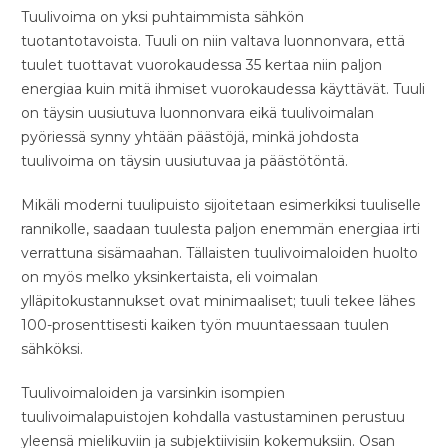
Tuulivoima on yksi puhtaimmista sähkön
tuotantotavoista. Tuuli on niin valtava luonnonvara, että
tuulet tuottavat vuorokaudessa 35 kertaa niin paljon
energiaa kuin mitä ihmiset vuorokaudessa käyttävät. Tuuli
on täysin uusiutuva luonnonvara eikä tuulivoimalan
pyöriessä synny yhtään päästöjä, minkä johdosta
tuulivoima on täysin uusiutuvaa ja päästötöntä.
Mikäli moderni tuulipuisto sijoitetaan esimerkiksi tuuliselle
rannikolle, saadaan tuulesta paljon enemmän energiaa irti
verrattuna sisämaahan. Tällaisten tuulivoimaloiden huolto
on myös melko yksinkertaista, eli voimalan
ylläpitokustannukset ovat minimaaliset; tuuli tekee lähes
100-prosenttisesti kaiken työn muuntaessaan tuulen
sähköksi.
Tuulivoimaloiden ja varsinkin isompien
tuulivoimalapuistojen kohdalla vastustaminen perustuu
yleensä mielikuviin ja subjektiivisiin kokemuksiin. Osan