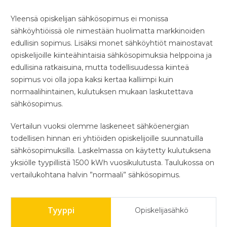
Yleensä opiskelijan sähkösopimus ei monissa
sähköyhtiöissä ole nimestään huolimatta markkinoiden
edullisin sopimus. Lisäksi monet sähköyhtiöt mainostavat
opiskelijoille kiinteähintaisia sähkösopimuksia helppoina ja
edullisina ratkaisuina, mutta todellisuudessa kiinteä
sopimus voi olla jopa kaksi kertaa kalliimpi kuin
normaalihintainen, kulutuksen mukaan laskutettava
sähkösopimus.
Vertailun vuoksi olemme laskeneet sähköenergian
todellisen hinnan eri yhtiöiden opiskelijoille suunnatuilla
sähkösopimuksilla. Laskelmassa on käytetty kulutuksena
yksiölle tyypillistä 1500 kWh vuosikulutusta. Taulukossa on
vertailukohtana halvin ”normaali” sähkösopimus.
Opiskelijasähkö