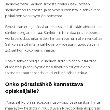
sähköverosta. Sähkön siirrosta maksu laskutetaan
sähköyhtiön toimesta, ja sähkön siirtohinta ja sähkövero
paikallisen verkkoyhtiön toimesta.
Sivustollamme ja tässä artikkelissa käsitellään ainoastaan
sähköenergian hintaa. Sähkön siirtohintaa ja sähköveroa ei
voi kilpailuttaa, eikä niiden hintaan voi näin ollen vaikuttaa.
Sähkön siirtohinta ja sähkövero yhdessä muodostava n.
2/3 sähkön kokonaishinnasta.
Koska sähköenergia ja sähkön siirto voidaan laskuttaa
alueestasi ja sähköyhtiöstäsi riippuen eri yhtiöiden
toimesta, saatat saada kaksi erillistä sähkölaskua.
Onko pörssisähkö kannattava
opiskelijalle?
Pörssisähkö on sähkösopimustyyppi, jossa sähkön hinta
määräytyy hetkittäin muuttuvan Nordpool-sähköpörssin