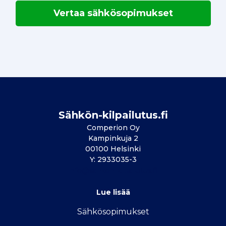
Vertaa sähkösopimukset
Sähkön-kilpailutus.fi
Comperion Oy
Kampinkuja 2
00100 Helsinki
Y: 2933035-3
info@sahkon-kilpailutus.fi
Lue lisää
Sähkösopimukse
t