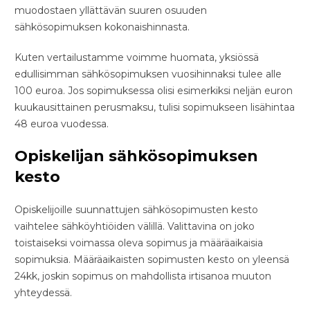
muodostaen yllättävän suuren osuuden
sähkösopimuksen kokonaishinnasta.
Kuten vertailustamme voimme huomata, yksiössä
edullisimman sähkösopimuksen vuosihinnaksi tulee alle
100 euroa. Jos sopimuksessa olisi esimerkiksi neljän euron
kuukausittainen perusmaksu, tulisi sopimukseen lisähintaa
48 euroa vuodessa.
Opiskelijan sähkösopimuksen
kesto
Opiskelijoille suunnattujen sähkösopimusten kesto
vaihtelee sähköyhtiöiden välillä. Valittavina on joko
toistaiseksi voimassa oleva sopimus ja määräaikaisia
sopimuksia. Määräaikaisten sopimusten kesto on yleensä
24kk, joskin sopimus on mahdollista irtisanoa muuton
yhteydessä.