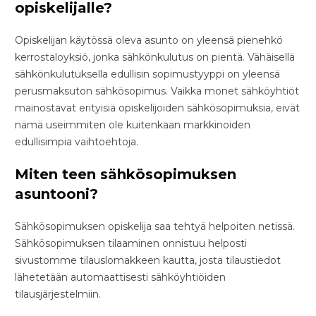
opiskelijalle?
Opiskelijan käytössä oleva asunto on yleensä pienehkö
kerrostaloyksiö, jonka sähkönkulutus on pientä. Vähäisellä
sähkönkulutuksella edullisin sopimustyyppi on yleensä
perusmaksuton sähkösopimus. Vaikka monet sähköyhtiöt
mainostavat erityisiä opiskelijoiden sähkösopimuksia, eivät
nämä useimmiten ole kuitenkaan markkinoiden
edullisimpia vaihtoehtoja.
Miten teen sähkösopimuksen
asuntooni?
Sähkösopimuksen opiskelija saa tehtyä helpoiten netissä.
Sähkösopimuksen tilaaminen onnistuu helposti
sivustomme tilauslomakkeen kautta, josta tilaustiedot
lähetetään automaattisesti sähköyhtiöiden
tilausjärjestelmiin.