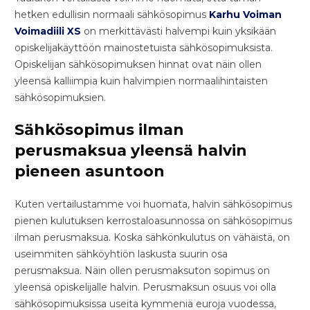
hetken edullisin normaali sähkösopimus
Karhu Voiman
Voimadiili XS
on merkittävästi halvempi kuin yksikään
opiskelijakäyttöön mainostetuista sähkösopimuksista.
Opiskelijan sähkösopimuksen hinnat ovat näin ollen
yleensä kalliimpia kuin halvimpien normaalihintaisten
sähkösopimuksien.
Sähkösopimus ilman
perusmaksua yleensä halvin
pieneen asuntoon
Kuten vertailustamme voi huomata, halvin sähkösopimus
pienen kulutuksen kerrostaloasunnossa on sähkösopimus
ilman perusmaksua. Koska sähkönkulutus on vähäistä, on
useimmiten sähköyhtiön laskusta suurin osa
perusmaksua. Näin ollen perusmaksuton sopimus on
yleensä opiskelijalle halvin. Perusmaksun osuus voi olla
sähkösopimuksissa useita kymmeniä euroja vuodessa,