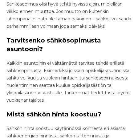
Sähkösopimus olisi hyvä tehtä hyvissä ajoin, mielellään
viikko ennen muuttoa. Jos muutto on kuitenkin
lähempänä, ei hätä ole tämän näköinen – sähköt voi saada
parhaimmillaan voimaan jopa samaksi päiväksi.
Tarvitsenko sähkösopimusta
asuntooni?
Kaikkiin asuntoihin ei välttämättä tarvitse tehdä erillistä
sähkösopimusta. Esimerkiksi joissain opiskelija-asunnoissa
sähkö voi kuulua vuokran hintaan, tai sähkösopimuksesta
huolehtiminen saattaa kuulua opiskelijasäätiön tai
ylioppilaskunnan vastuulle. Tarkemmat tiedot tästä löydät
vuokranantajaltasi.
Mistä sähkön hinta koostuu?
Sähkön hinta koostuu käytännössä kolmesta eri asiasta:
sähköenergian hinnasta, sähkön siirtohinnasta ja