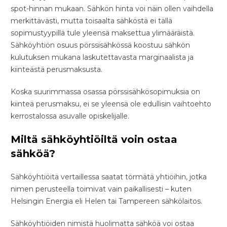
spot-hinnan mukaan. Sähkön hinta voi näin ollen vaihdella
merkittävästi, mutta toisaalta sähköstä ei tällä
sopimustyypillä tule yleensä maksettua ylimääräistä.
Sähköyhtiön osuus pörssisähkössä koostuu sähkön
kulutuksen mukana laskutettavasta marginaalista ja
kiinteästä perusmaksusta.
Koska suurimmassa osassa pörssisähkösopimuksia on
kiinteä perusmaksu, ei se yleensä ole edullisin vaihtoehto
kerrostalossa asuvalle opiskelijalle.
Miltä sähköyhtiöiltä voin ostaa
sähköä?
Sähköyhtiöitä vertaillessa saatat törmätä yhtiöihin, jotka
nimen perusteella toimivat vain paikallisesti – kuten
Helsingin Energia eli Helen tai Tampereen sähkölaitos.
Sähköyhtiöiden nimistä huolimatta sähköä voi ostaa