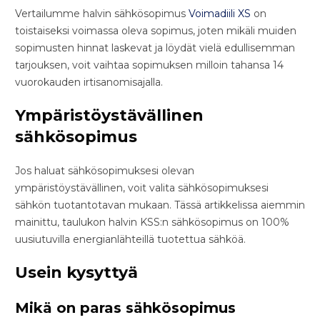
Vertailumme halvin sähkösopimus
Voimadiili XS
on
toistaiseksi voimassa oleva sopimus, joten mikäli muiden
sopimusten hinnat laskevat ja löydät vielä edullisemman
tarjouksen, voit vaihtaa sopimuksen milloin tahansa 14
vuorokauden irtisanomisajalla.
Ympäristöystävällinen
sähkösopimus
Jos haluat sähkösopimuksesi olevan
ympäristöystävällinen, voit valita sähkösopimuksesi
sähkön tuotantotavan mukaan. Tässä artikkelissa aiemmin
mainittu, taulukon halvin KSS:n sähkösopimus on 100%
uusiutuvilla energianlähteillä tuotettua sähköä.
Usein kysyttyä
Mikä on paras sähkösopimus