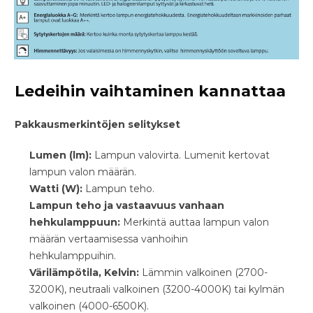
Ledeihin vaihtaminen kannattaa
Pakkausmerkintöjen selitykset
L
umen (lm):
Lampun
valovirta. Lumenit kertovat
lampun valon määrän.
Watti (W):
Lampun teho.
Lampun teho ja vastaavuus vanhaan
hehkulamppuun:
Merkintä auttaa lampun valon
määrän vertaamisessa vanhoihin
hehkulamppuihin
.
Värilämpötila, Kelvin:
Lämmin valkoinen (2700-
3200K), neutraali valkoinen (3200-4000K) tai
kylmän
valkoinen (4000-6500K).