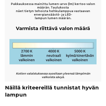
Pakkauksessa mainittu lumen-arvo (lm) kertoo valon
määrän. Taulukosta
näet tietyn tehoista hehkulamppua vastaavan
energiansäästö- ja LED-
lampun lumen määrän.
Varmista riittävä valon määrä
Kotien valaistuksessa suositaan yleensä lämpimän
valkoista sävyä.
Näillä kriteereillä tunnistat hyvän
lampun