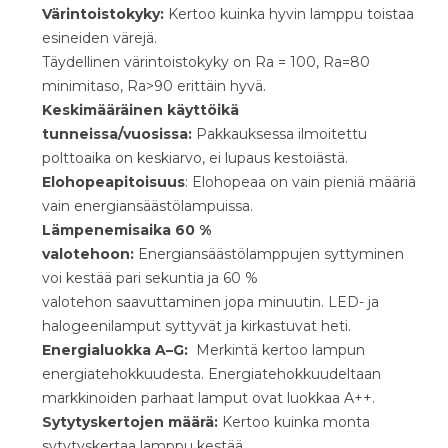
Värintoistokyky:
Kertoo kuinka hyvin lamppu toistaa
esineiden värejä.
Täydellinen värintoistokyky on Ra = 100, Ra=80
minimitaso, Ra>90 erittäin hyvä.
Keskimääräinen käyttöikä
tunneissa/vuosissa:
Pakkauksessa ilmoitettu
polttoaika on keskiarvo, ei lupaus kestoiästä.
Elohopeapitoisuus
:
Elohopeaa on vain pieniä määriä
vain energiansäästölampuissa.
Lämpenemisaika 60 %
valotehoon:
Energiansäästölamppujen syttyminen
voi kestää pari sekuntia ja 60 %
valotehon
saavuttaminen jopa minuutin. LED- ja
halogeenilamput syttyvät ja kirkastuvat heti.
Energialuokka A–G:
Merkintä kertoo lampun
energiatehokkuudesta. Energiatehokkuudeltaan
markkinoiden parhaat
l
amput ovat luokkaa A++.
Sytytyskertojen määrä:
Kertoo kuinka monta
sytytyskertaa lamppu kestää.