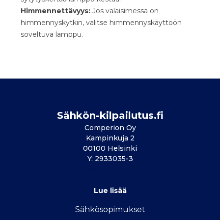
Himmennettävyys:
Jos valaisimessa on
himmennyskytkin, valitse himmennyskäyttöön
soveltuva lamppu.
Sähkön-kilpailutus.fi
Comperion Oy
Kampinkuja 2
00100 Helsinki
Y: 2933035-3
info@sahkon-kilpailutus.fi
Lue lisää
Sähkösopimukse
t