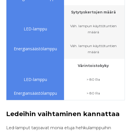
Sytytyskertojen määrä
Väh. lampun käyttötuntien
määrä
Väh. lampun käyttötuntien
määrä
Värintoistokyky
> 80 Ra
> 80 Ra
Ledeihin vaihtaminen kannattaa
Led-lamput tarjoavat monia etuja hehkulamppuihin