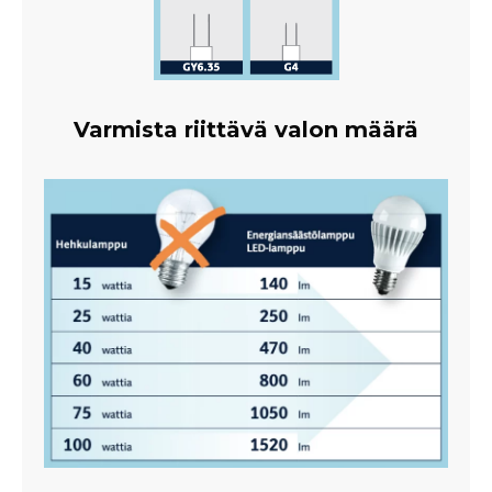
Varmista riittävä valon määrä