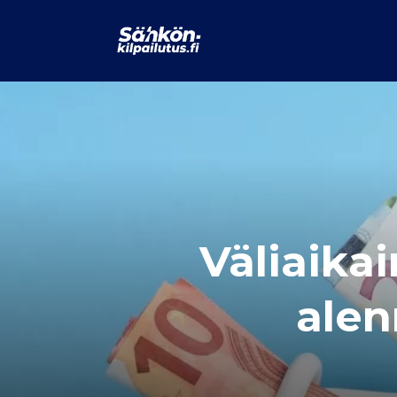
Väliaika
alen