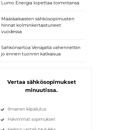
Lumo Energia lopettaa toimintansa
Määräaikaisten sähkösopimusten
hinnat kolminkertaistuneet
vuodessa
Sähkönsiirtoa Venäjältä vähennettiin
jo ennen tuonnin katkaisua
Vertaa sähkösopimukset
minuutissa.
Ilmainen kilpailutus
Halvimmat sopimukset
Helppo vertailutaulukko