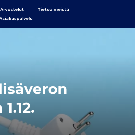
Arvostelut
Tietoa meistä
Asiakaspalvelu
lisäveron
1.12.