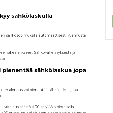
kyy sähkölaskulla
ien sähkösopimuksilla automaattisesti. Alennusta
.
lee hakea erikseen. Sähkövähennyksestä ja
sta.
i pienentää sähkölaskua jopa
ainen alennus voi pienentää sähkölaskua jopa
a.
otitalous säästäisi 30 snt/kWh hintaisella