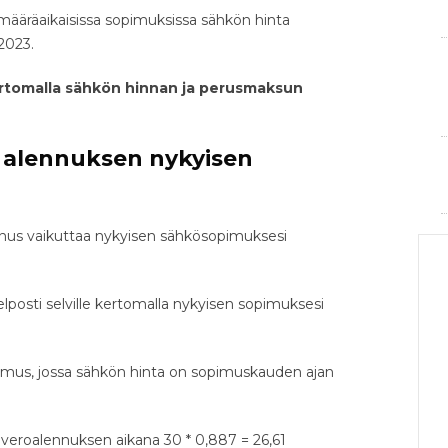
määräaikaisissa sopimuksissa sähkön hinta
2023.
ertomalla sähkön hinnan ja perusmaksun
n alennuksen nykyisen
nnus vaikuttaa nykyisen sähkösopimuksesi
posti selville kertomalla nykyisen sopimuksesi
imus, jossa sähkön hinta on sopimuskauden ajan
 veroalennuksen aikana 30 * 0,887 = 26,61