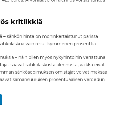
423 euroa. Arvonlisäveron alennus voi siis tuntua
s kritiikkiä
iä – sähkön hinta on moninkertaistunut parissa
sähkölaskua vain reilut kymmenen prosenttia.
muksia – näin ollen myös nykyhintoihin verrattuna
jat saavat sähkölaskusta alennusta, vaikka eivät
alliimman sähkösopimuksen omistajat voivat maksaa
aavat samansuuruisen prosentuaalisen veroedun.