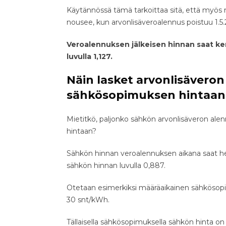
Käytännössä tämä tarkoittaa sitä, että myös 
nousee, kun arvonlisäveroalennus poistuu 1.5.
Veroalennuksen jälkeisen hinnan saat k
luvulla 1,127.
Näin lasket arvonlisävero
sähkösopimuksen hintaan
Mietitkö, paljonko sähkön arvonlisäveron ale
hintaan?
Sähkön hinnan veroalennuksen aikana saat hel
sähkön hinnan luvulla 0,887.
Otetaan esimerkiksi määräaikainen sähkösop
30 snt/kWh.
Tällaisella sähkösopimuksella sähkön hinta on