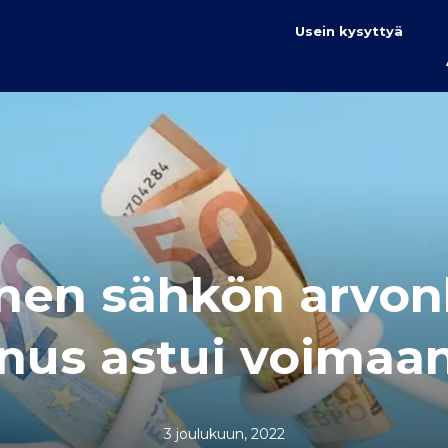
Usein kysyttyä
inen sähkön arvon
nus astui voimaan 
3 joulukuun, 2022