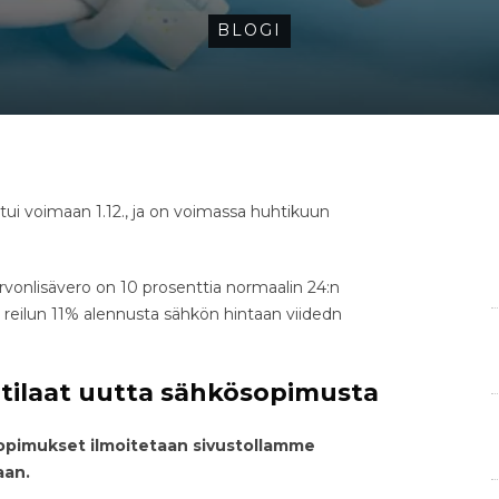
BLOGI
tui voimaan 1.12., ja on voimassa huhtikuun
arvonlisävero on 10 prosenttia normaalin 24:n
 reilun 11% alennusta sähkön hintaan viidedn
tilaat uutta sähkösopimusta
opimukset ilmoitetaan sivustollamme
aan.