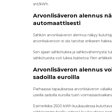
snt/kWh.
Arvonlisäveron alennus nä
automaattisesti
Sähkön arvonlisäveron alennus näkyy kuluttaj
arvonlisäveroon ei siis tarvitse erikseen hakea
Sen sijaan sähkötukea ja sähkövähennystä tu
sähkötuesta voit lukea lisätietoa Ylen artikkeli
Arvonlisäveron alennus vo
sadoilla euroilla
Parhaassa tapauksessa arvonlisäveron väliaik
useilla sadoilla euroilla tuen voimassaoloaikan
Esimerkiksi 2500 kWh kuukaudessa kuluttava k