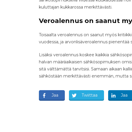
sähkösopimuksella viidessä kuukaudessa noin 
kuluttajan kukkarossa merkittävästi.
Veroalennus on saanut myö
Toisaalta veroalennus on saanut myös kritiikk
vuodessa, ja arvonlisäveroalennus pienentää 
Lisäksi veroalennus koskee kaikkia sähkösopi
halvan määräaikaisen sähkösopimuksen omista
sitä välttämättä tarvitsisi. Samaan aikaan k
sähköstään merkittävästi enemmän, mutta s
Jaa
Twiittaa
Jaa