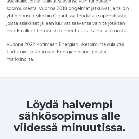
asiakkaille, jotka luulivat saavansa vain tarjouksen
sopimuksesta. Vuonna 2018 ongelmat jatkuivat, ja tällöin
yhtiö nousi otsikoihin Gigantissa tehdyistä sopimuksista,
joissa asiakkaat jälleen luulivat saavansa vain tarjouksen
eivätkä olleet tietoisesti tehneet uutta sähkösopimusta.
Vuonna 2022 Kotimaan Energian liiketoiminta sulautui
Fortumiin, ja Kotimaan Energian brändi poistui
markkinoilta.
Löydä halvempi
sähkösopimus alle
viidessä minuutissa.