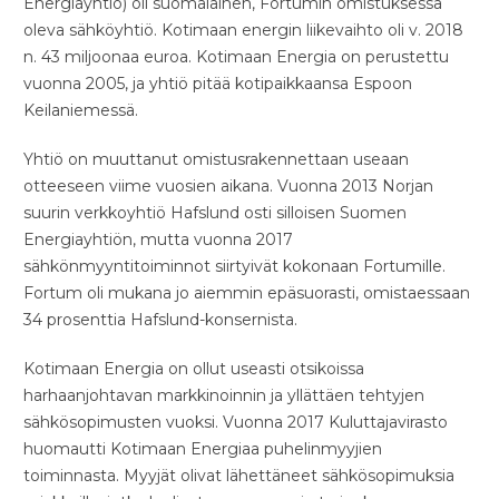
Energiayhtiö) oli suomalainen, Fortumin omistuksessa
oleva sähköyhtiö. Kotimaan energin liikevaihto oli v. 2018
n. 43 miljoonaa euroa. Kotimaan Energia on perustettu
vuonna 2005, ja yhtiö pitää kotipaikkaansa Espoon
Keilaniemessä.
Yhtiö on muuttanut omistusrakennettaan useaan
otteeseen viime vuosien aikana. Vuonna 2013 Norjan
suurin verkkoyhtiö Hafslund osti silloisen Suomen
Energiayhtiön, mutta vuonna 2017
sähkönmyyntitoiminnot siirtyivät kokonaan Fortumille.
Fortum oli mukana jo aiemmin epäsuorasti, omistaessaan
34 prosenttia Hafslund-konsernista.
Kotimaan Energia on ollut useasti otsikoissa
harhaanjohtavan markkinoinnin ja yllättäen tehtyjen
sähkösopimusten vuoksi. Vuonna 2017 Kuluttajavirasto
huomautti Kotimaan Energiaa puhelinmyyjien
toiminnasta. Myyjät olivat lähettäneet sähkösopimuksia