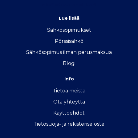
info@sahkon-kilpailutus.fi
Lue lisää
Sähkösopimukse
t
Pörssisähkö
Sähkösopimus ilman perusmaksua
Blogi
Info
Tietoa meistä
Ota yhteyttä
Käyttöehdot
Tietosuoja- ja rekisteriseloste