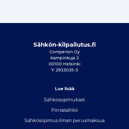
Sähkön-kilpailutus.fi
Comperion Oy
Kampinkuja 2
00100 Helsinki
Y: 2933035-3
info@sahkon-kilpailutus.fi
Lue lisää
Sähkösopimukse
t
Pörssisähkö
Sähkösopimus ilman perusmaksua