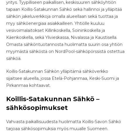
yritys. Tyypilliseen paikallisen, keskisuuren sähköyhtiön
tapaan Koillis-Satakunnan Sähkö sekä hallinnoi ja ylläpitää
sähkön jakeluverkkoja omalla alueellaan sekä tuottaa ja
myy sähköenergiaa asiakkailleen. Yhtiölle kuuluu
vesivoimalaitokset Killinkoskella, Soininkoskella ja
Käenkoskella, sekä Ylivieskassa, Nivalassa ja Kaustisella.
Omasta sähköntuotannosta huolimatta suurin osa yhtiön
myymästä sähköstä on NordPool-sähköpörssistä ostettua
sähköä.
Koillis-Satakunnan Sähkön ylläpitämä sähköverkko
sijaitsee alueella, jossa Etelä-Pohjanmaa, Keski-Suomi ja
Pirkanmaa kohtaavat.
Koillis-Satakunnan Sähkö –
sähkösopimukset
Vahvasta paikallisuudesta huolimatta Koillis-Savon Sähkö
tarjoaa sähkösopimuksia myös muualle Suomeen.