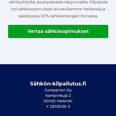
sähköyhtiöltä, asuinpaikasta riippumatta. Kilpailuta
nyt sähkösopimukset sivustollamme hetkessä ja
säästä jopa 50% sähköenergian hinnassa.
Vertaa sähkösopimukset
Sähkön-kilpailutus.fi
Comperion Oy
Kampinkuja 2
00100 Helsinki
Y: 2933035-3
info@sahkon-kilpailutus.fi