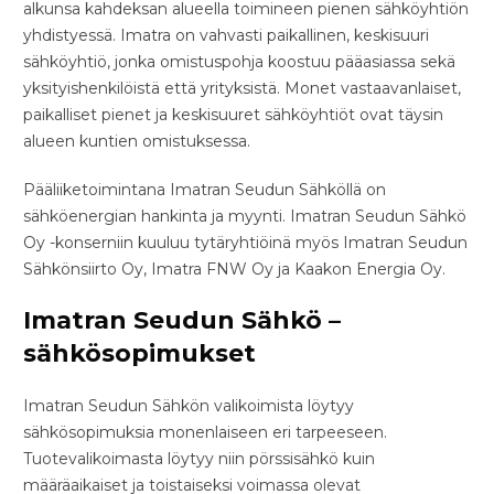
alkunsa kahdeksan alueella toimineen pienen sähköyhtiön
yhdistyessä. Imatra on vahvasti paikallinen, keskisuuri
sähköyhtiö, jonka omistuspohja koostuu pääasiassa sekä
yksityishenkilöistä että yrityksistä. Monet vastaavanlaiset,
paikalliset pienet ja keskisuuret sähköyhtiöt ovat täysin
alueen kuntien omistuksessa.
Pääliiketoimintana Imatran Seudun Sähköllä on
sähköenergian hankinta ja myynti. Imatran Seudun Sähkö
Oy -konserniin kuuluu tytäryhtiöinä myös Imatran Seudun
Sähkönsiirto Oy, Imatra FNW Oy ja Kaakon Energia Oy.
Imatran Seudun Sähkö –
sähkösopimukset
Imatran Seudun Sähkön valikoimista löytyy
sähkösopimuksia monenlaiseen eri tarpeeseen.
Tuotevalikoimasta löytyy niin pörssisähkö kuin
määräaikaiset ja toistaiseksi voimassa olevat