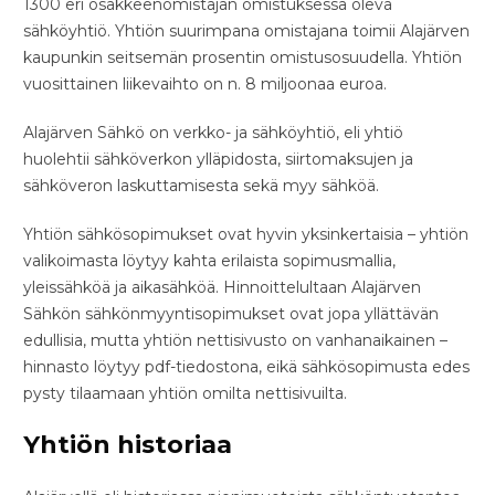
1300 eri osakkeenomistajan omistuksessa oleva
sähköyhtiö. Yhtiön suurimpana omistajana toimii Alajärven
kaupunkin seitsemän prosentin omistusosuudella. Yhtiön
vuosittainen liikevaihto on n. 8 miljoonaa euroa.
Alajärven Sähkö on verkko- ja sähköyhtiö, eli yhtiö
huolehtii sähköverkon ylläpidosta, siirtomaksujen ja
sähköveron laskuttamisesta sekä myy sähköä.
Yhtiön sähkösopimukset ovat hyvin yksinkertaisia – yhtiön
valikoimasta löytyy kahta erilaista sopimusmallia,
yleissähköä ja aikasähköä. Hinnoittelultaan Alajärven
Sähkön sähkönmyyntisopimukset ovat jopa yllättävän
edullisia, mutta yhtiön nettisivusto on vanhanaikainen –
hinnasto löytyy pdf-tiedostona, eikä sähkösopimusta edes
pysty tilaamaan yhtiön omilta nettisivuilta.
Yhtiön historiaa