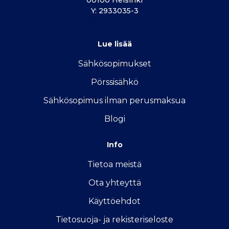
00100 Helsinki
Y: 2933035-3
info@sahkon-kilpailutus.fi
Lue lisää
Sähkösopimukse
t
Pörssisähkö
Sähkösopimus ilman perusmaksua
Blogi
Info
Tietoa meistä
Ota yhteyttä
Käyttöehdot
Tietosuoja- ja rekisteriseloste