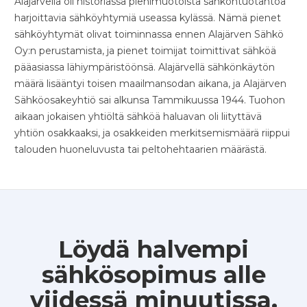
Alajärvellä oli historiassa pienimuotoista sähköntuotantoa
harjoittavia sähköyhtymiä useassa kylässä. Nämä pienet
sähköyhtymät olivat toiminnassa ennen Alajärven Sähkö
Oy:n perustamista, ja pienet toimijat toimittivat sähköä
pääasiassa lähiympäristöönsä. Alajärvellä sähkönkäytön
määrä lisääntyi toisen maailmansodan aikana, ja Alajärven
Sähköosakeyhtiö sai alkunsa Tammikuussa 1944. Tuohon
aikaan jokaisen yhtiöltä sähköä haluavan oli liityttävä
yhtiön osakkaaksi, ja osakkeiden merkitsemismäärä riippui
talouden huoneluvusta tai peltohehtaarien määrästä.
Löydä halvempi
sähkösopimus alle
viidessä minuutissa.