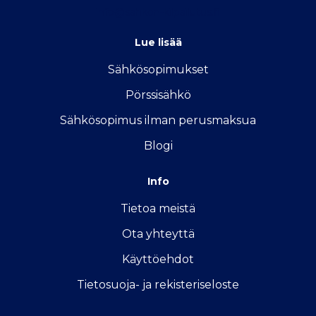
info@sahkon-kilpailutus.fi
Lue lisää
Sähkösopimukse
t
Pörssisähkö
Sähkösopimus ilman perusmaksua
Blogi
Info
Tietoa meistä
Ota yhteyttä
Käyttöehdot
Tietosuoja- ja rekisteriseloste