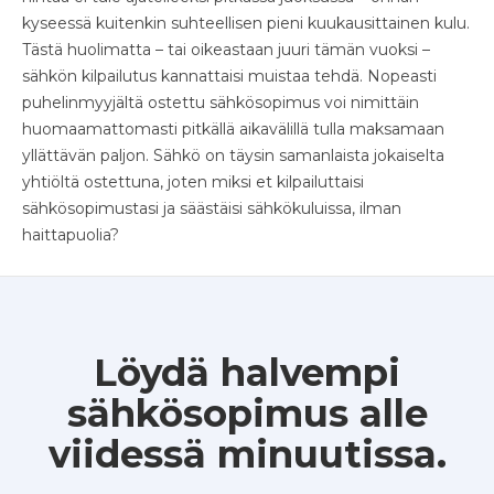
kyseessä kuitenkin suhteellisen pieni kuukausittainen kulu.
Tästä huolimatta – tai oikeastaan juuri tämän vuoksi –
sähkön kilpailutus kannattaisi muistaa tehdä. Nopeasti
puhelinmyyjältä ostettu sähkösopimus voi nimittäin
huomaamattomasti pitkällä aikavälillä tulla maksamaan
yllättävän paljon. Sähkö on täysin samanlaista jokaiselta
yhtiöltä ostettuna, joten miksi et kilpailuttaisi
sähkösopimustasi ja säästäisi sähkökuluissa, ilman
haittapuolia?
Löydä halvempi
sähkösopimus alle
viidessä minuutissa.