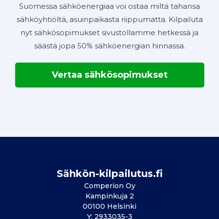
Suomessa sähköenergiaa voi ostaa miltä tahansa
sähköyhtiöltä, asuinpaikasta riippumatta. Kilpailuta
nyt sähkösopimukset sivustollamme hetkessä ja
säästä jopa 50% sähköenergian hinnassa.
Vertaa sähkösopimukset
Sähkön-kilpailutus.fi
Comperion Oy
Kampinkuja 2
00100 Helsinki
Y: 2933035-3