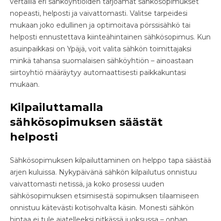
vertailla eri sähköyhtiöiden tarjoamat sähkösopimukset
nopeasti, helposti ja vaivattomasti. Valitse tarpeidesi
mukaan joko edullinen ja optimoitava pörssisähkö tai
helposti ennustettava kiinteähintainen sähkösopimus. Kun
asuinpaikkasi on Ypäjä, voit valita sähkön toimittajaksi
minkä tahansa suomalaisen sähköyhtiön – ainoastaan
siirtoyhtiö määräytyy automaattisesti paikkakuntasi
mukaan.
Kilpailuttamalla
sähkösopimuksen säästät
helposti
Sähkösopimuksen kilpailuttaminen on helppo tapa säästää
arjen kuluissa. Nykypäivänä sähkön kilpailutus onnistuu
vaivattomasti netissä, ja koko prosessi uuden
sähkösopimuksen etsimisestä sopimuksen tilaamiseen
onnistuu kätevästi kotisohvalta käsin. Monesti sähkön
hintaa ei tule ajatelleeksi pitkässä juoksussa – onhan