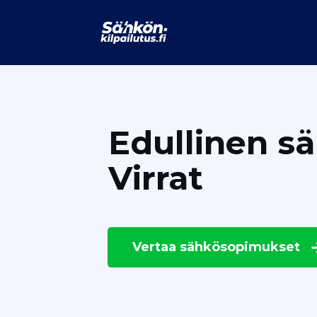
Edullinen s
Virrat
Vertaa
sähkösopimukset