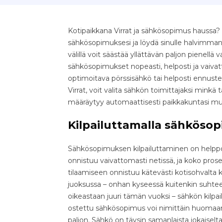
Kotipaikkana Virrat ja sähkösopimus haussa? O
sähkösopimuksesi ja löydä sinulle halvimman
välillä voit säästää yllättävän paljon pienellä v
sähkösopimukset nopeasti, helposti ja vaivatt
optimoitava pörssisähkö tai helposti ennust
Virrat, voit valita sähkön toimittajaksi mink
määräytyy automaattisesti paikkakuntasi m
Kilpailuttamalla sähkösop
Sähkösopimuksen kilpailuttaminen on helppo 
onnistuu vaivattomasti netissä, ja koko pr
tilaamiseen onnistuu kätevästi kotisohvalta k
juoksussa – onhan kyseessä kuitenkin suhteell
oikeastaan juuri tämän vuoksi – sähkön kilpa
ostettu sähkösopimus voi nimittäin huomaama
paljon. Sähkö on täysin samanlaista jokaiselta 