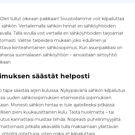
let tullut oikeaan paikkaan! Sivustollamme voit kilpailuttaa
 sähkön. Vertailemalla sähkön hinnat eri sähköyhtiöiden
aivalla. Tällä sivulla voit vertailla eri sähköyhtiöiden tarjoamat
omasti. Valitse tarpeidesi mukaan joko edullinen ja
ettava kiinteähintainen sähkösopimus. Kun asuinpaikkasi on
ä tahansa suomalaisen sähköyhtiön – ainoastaan siirtoyhtiö
ukaan.
imuksen säästät helposti
tapa säästää arjen kuluissa. Nykypäivänä sähkön kilpailutus
osessi uuden sähkösopimuksen etsimisestä sopimuksen
äsin. Monesti sähkön hintaa ei tule ajatelleeksi pitkässä
isen pieni kuukausittainen kulu. Tästä huolimatta – tai
ilutus kannattaisi muistaa tehdä. Nopeasti puhelinmyyjältä
ttomasti pitkällä aikavälillä tulla maksamaan yllättävän
yhtiöltä ostettuna, joten miksi et kilpailuttaisi