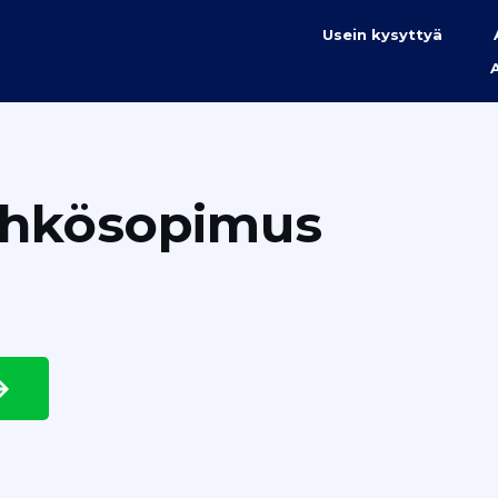
Usein kysyttyä
ähkösopimus