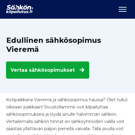
Edullinen sähkösopimus
Vieremä
Vertaa
sähkösopimukset
Kotipaikkana Vieremä ja sähkösopimus haussa? Olet tullut
oikeaan paikkaan! Sivustollamme voit kilpailuttaa
sähkösopimuksesi ja löydä sinulle halvimman sähkön.
Vertailemalla sähkön hinnat eri sähköyhtiöiden välillä voit
säästää yllättävän paljon pienellä vaivalla. Tällä sivulla voit