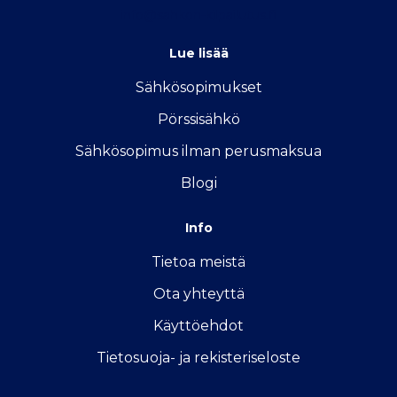
info@sahkon-kilpailutus.fi
Lue lisää
Sähkösopimukse
t
Pörssisähkö
Sähkösopimus ilman perusmaksua
Blogi
Info
Tietoa meistä
Ota yhteyttä
Käyttöehdot
Tietosuoja- ja rekisteriseloste