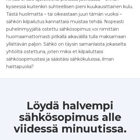
kyseessä kuitenkin suhteellisen pieni kuukausittainen kulu.
Tästä huolimatta – tai oikeastaan juuri tämän vuoksi –
sähkön kilpailutus kannattaisi muistaa tehdä. Nopeasti
puhelinmyyjältä ostettu sähkösopimus voi nimittäin
huomaamattomasti pitkällä aikavälillä tulla maksamaan
yllättävän paljon. Sähkö on täysin samanlaista jokaiselta
yhtiöltä ostettuna, joten miksi et kilpailuttaisi
sähkösopimustasi ja säästäisi sähkökuluissa, ilman
haittapuolia?
Löydä halvempi
sähkösopimus alle
viidessä minuutissa.