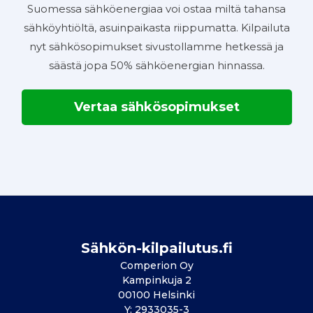
Suomessa sähköenergiaa voi ostaa miltä tahansa
sähköyhtiöltä, asuinpaikasta riippumatta. Kilpailuta
nyt sähkösopimukset sivustollamme hetkessä ja
säästä jopa 50% sähköenergian hinnassa.
Vertaa sähkösopimukset
Sähkön-kilpailutus.fi
Comperion Oy
Kampinkuja 2
00100 Helsinki
Y: 2933035-3