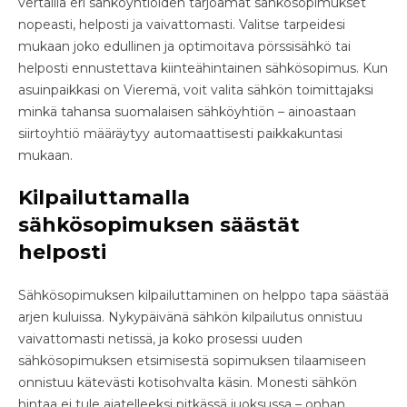
vertailla eri sähköyhtiöiden tarjoamat sähkösopimukset
nopeasti, helposti ja vaivattomasti. Valitse tarpeidesi
mukaan joko edullinen ja optimoitava pörssisähkö tai
helposti ennustettava kiinteähintainen sähkösopimus. Kun
asuinpaikkasi on Vieremä, voit valita sähkön toimittajaksi
minkä tahansa suomalaisen sähköyhtiön – ainoastaan
siirtoyhtiö määräytyy automaattisesti paikkakuntasi
mukaan.
Kilpailuttamalla
sähkösopimuksen säästät
helposti
Sähkösopimuksen kilpailuttaminen on helppo tapa säästää
arjen kuluissa. Nykypäivänä sähkön kilpailutus onnistuu
vaivattomasti netissä, ja koko prosessi uuden
sähkösopimuksen etsimisestä sopimuksen tilaamiseen
onnistuu kätevästi kotisohvalta käsin. Monesti sähkön
hintaa ei tule ajatelleeksi pitkässä juoksussa – onhan