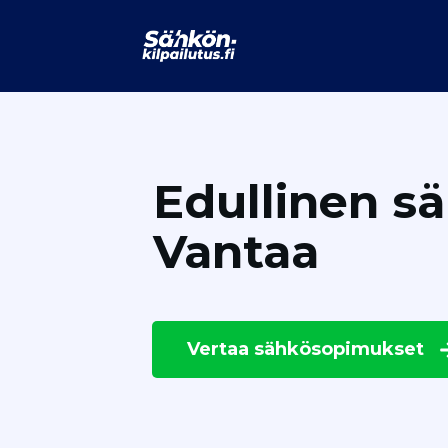
Edullinen s
Vantaa
Vertaa
sähkösopimukset