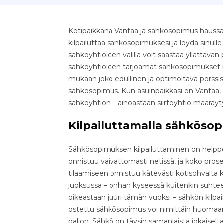
Kotipaikkana Vantaa ja sähkösopimus haussa?
kilpailuttaa sähkösopimuksesi ja löydä sinull
sähköyhtiöiden välillä voit säästää yllättävän pal
sähköyhtiöiden tarjoamat sähkösopimukset nop
mukaan joko edullinen ja optimoitava pörssis
sähkösopimus. Kun asuinpaikkasi on Vantaa, 
sähköyhtiön – ainoastaan siirtoyhtiö määräy
Kilpailuttamalla sähkösop
Sähkösopimuksen kilpailuttaminen on helppo 
onnistuu vaivattomasti netissä, ja koko pr
tilaamiseen onnistuu kätevästi kotisohvalta k
juoksussa – onhan kyseessä kuitenkin suhteell
oikeastaan juuri tämän vuoksi – sähkön kilpa
ostettu sähkösopimus voi nimittäin huomaama
paljon. Sähkö on täysin samanlaista jokaiselta 