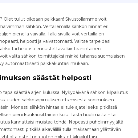
 Olet tullut oikeaan paikkaan! Sivustollamme voit
e halvimman sähkön. Vertailemalla sähkön hinnat eri
jon pienellä vaivalla. Tällä sivulla voit vertailla eri
easti, helposti ja vaivattomasti. Valitse tarpeidesi
ähkö tai helposti ennustettava kiinteähintainen
voit valita sähkön toimittajaksi minkä tahansa suomalaisen
tyy automaattisesti paikkakuntasi mukaan.
imuksen säästät helposti
tapa säästää arjen kuluissa. Nykypäivänä sähkön kilpailutus
osessi uuden sähkösopimuksen etsimisestä sopimuksen
äsin. Monesti sähkön hintaa ei tule ajatelleeksi pitkässä
isen pieni kuukausittainen kulu. Tästä huolimatta – tai
ilutus kannattaisi muistaa tehdä. Nopeasti puhelinmyyjältä
ttomasti pitkällä aikavälillä tulla maksamaan yllättävän
yhtiöltä ostettuna, joten miksi et kilpailuttaisi