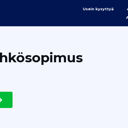
Usein kysyttyä
ähkösopimus