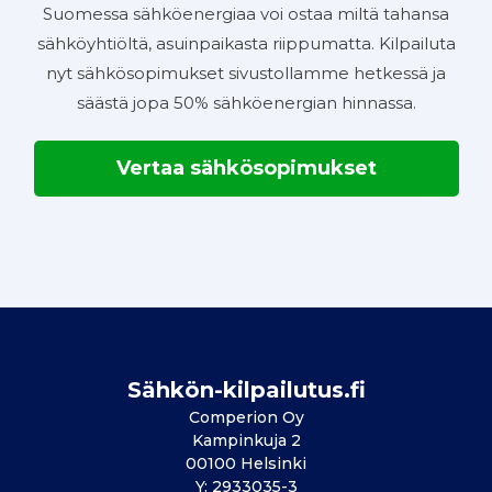
Suomessa sähköenergiaa voi ostaa miltä tahansa
sähköyhtiöltä, asuinpaikasta riippumatta. Kilpailuta
nyt sähkösopimukset sivustollamme hetkessä ja
säästä jopa 50% sähköenergian hinnassa.
Vertaa sähkösopimukset
Sähkön-kilpailutus.fi
Comperion Oy
Kampinkuja 2
00100 Helsinki
Y: 2933035-3