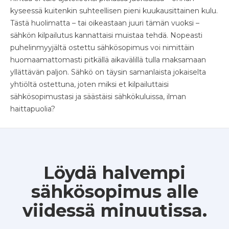
kyseessä kuitenkin suhteellisen pieni kuukausittainen kulu.
Tästä huolimatta – tai oikeastaan juuri tämän vuoksi –
sähkön kilpailutus kannattaisi muistaa tehdä. Nopeasti
puhelinmyyjältä ostettu sähkösopimus voi nimittäin
huomaamattomasti pitkällä aikavälillä tulla maksamaan
yllättävän paljon. Sähkö on täysin samanlaista jokaiselta
yhtiöltä ostettuna, joten miksi et kilpailuttaisi
sähkösopimustasi ja säästäisi sähkökuluissa, ilman
haittapuolia?
Löydä halvempi
sähkösopimus alle
viidessä minuutissa.