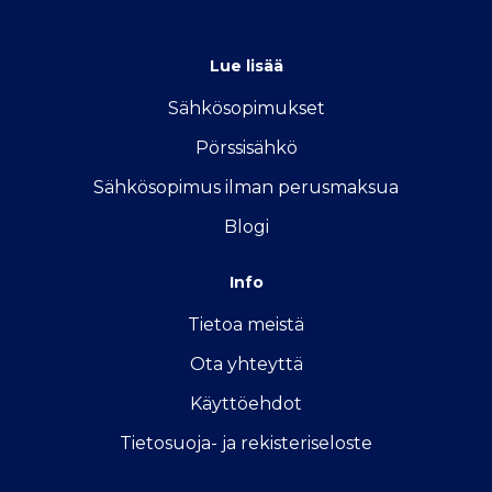
info@sahkon-kilpailutus.fi
Lue lisää
Sähkösopimukse
t
Pörssisähkö
Sähkösopimus ilman perusmaksua
Blogi
Info
Tietoa meistä
Ota yhteyttä
Käyttöehdot
Tietosuoja- ja rekisteriseloste