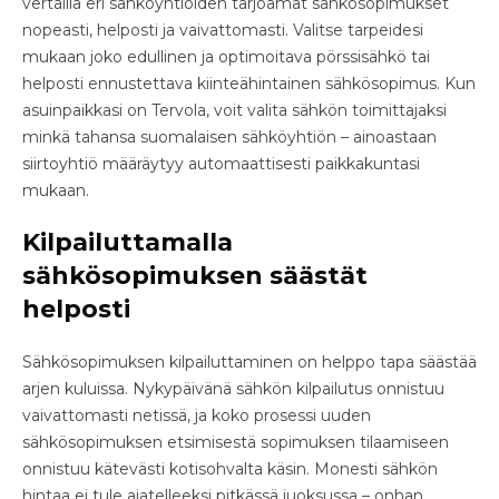
vertailla eri sähköyhtiöiden tarjoamat sähkösopimukset
nopeasti, helposti ja vaivattomasti. Valitse tarpeidesi
mukaan joko edullinen ja optimoitava pörssisähkö tai
helposti ennustettava kiinteähintainen sähkösopimus. Kun
asuinpaikkasi on Tervola, voit valita sähkön toimittajaksi
minkä tahansa suomalaisen sähköyhtiön – ainoastaan
siirtoyhtiö määräytyy automaattisesti paikkakuntasi
mukaan.
Kilpailuttamalla
sähkösopimuksen säästät
helposti
Sähkösopimuksen kilpailuttaminen on helppo tapa säästää
arjen kuluissa. Nykypäivänä sähkön kilpailutus onnistuu
vaivattomasti netissä, ja koko prosessi uuden
sähkösopimuksen etsimisestä sopimuksen tilaamiseen
onnistuu kätevästi kotisohvalta käsin. Monesti sähkön
hintaa ei tule ajatelleeksi pitkässä juoksussa – onhan