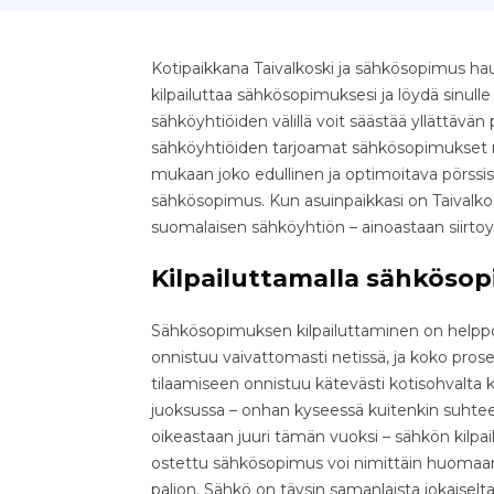
Kotipaikkana Taivalkoski ja sähkösopimus hau
kilpailuttaa sähkösopimuksesi ja löydä sinull
sähköyhtiöiden välillä voit säästää yllättävän pal
sähköyhtiöiden tarjoamat sähkösopimukset nop
mukaan joko edullinen ja optimoitava pörssis
sähkösopimus. Kun asuinpaikkasi on Taivalkos
suomalaisen sähköyhtiön – ainoastaan siirto
Kilpailuttamalla sähkösop
Sähkösopimuksen kilpailuttaminen on helppo 
onnistuu vaivattomasti netissä, ja koko pr
tilaamiseen onnistuu kätevästi kotisohvalta k
juoksussa – onhan kyseessä kuitenkin suhteell
oikeastaan juuri tämän vuoksi – sähkön kilpa
ostettu sähkösopimus voi nimittäin huomaama
paljon. Sähkö on täysin samanlaista jokaiselta 