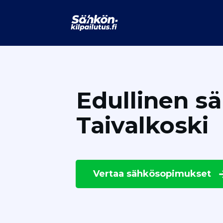
Edullinen s
Taivalkoski
Vertaa
sähkösopimukset