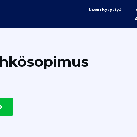
Usein kysyttyä
ähkösopimus