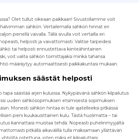
ssa? Olet tullut oikeaan paikkaan! Sivustollamme voit
e halvimman sähkön. Vertailemalla sähkön hinnat eri
jon pienellä vaivalla. Tällä sivulla voit vertailla eri
easti, helposti ja vaivattomasti. Valitse tarpeidesi
ähkö tai helposti ennustettava kiinteähintainen
ki, voit valita sähkön toimittajaksi minkä tahansa
yhtiö määräytyy automaattisesti paikkakuntasi mukaan.
imuksen säästät helposti
tapa säästää arjen kuluissa. Nykypäivänä sähkön kilpailutus
osessi uuden sähkösopimuksen etsimisestä sopimuksen
äsin. Monesti sähkön hintaa ei tule ajatelleeksi pitkässä
isen pieni kuukausittainen kulu. Tästä huolimatta – tai
ilutus kannattaisi muistaa tehdä. Nopeasti puhelinmyyjältä
ttomasti pitkällä aikavälillä tulla maksamaan yllättävän
yhtiöltä ostettuna, joten miksi et kilpailuttaisi