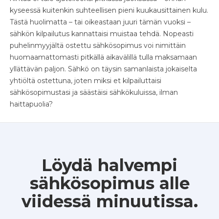
kyseessä kuitenkin suhteellisen pieni kuukausittainen kulu.
Tästä huolimatta – tai oikeastaan juuri tämän vuoksi –
sähkön kilpailutus kannattaisi muistaa tehdä. Nopeasti
puhelinmyyjältä ostettu sähkösopimus voi nimittäin
huomaamattomasti pitkällä aikavälillä tulla maksamaan
yllättävän paljon. Sähkö on täysin samanlaista jokaiselta
yhtiöltä ostettuna, joten miksi et kilpailuttaisi
sähkösopimustasi ja säästäisi sähkökuluissa, ilman
haittapuolia?
Löydä halvempi
sähkösopimus alle
viidessä minuutissa.