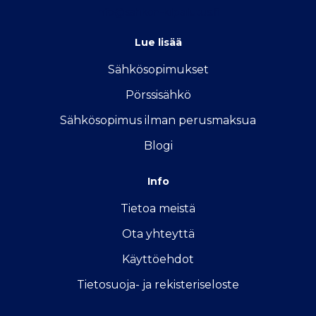
info@sahkon-kilpailutus.fi
Lue lisää
Sähkösopimukse
t
Pörssisähkö
Sähkösopimus ilman perusmaksua
Blogi
Info
Tietoa meistä
Ota yhteyttä
Käyttöehdot
Tietosuoja- ja rekisteriseloste