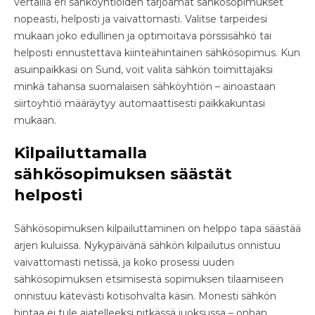
vertailla eri sähköyhtiöiden tarjoamat sähkösopimukset
nopeasti, helposti ja vaivattomasti. Valitse tarpeidesi
mukaan joko edullinen ja optimoitava pörssisähkö tai
helposti ennustettava kiinteähintainen sähkösopimus. Kun
asuinpaikkasi on Sund, voit valita sähkön toimittajaksi
minkä tahansa suomalaisen sähköyhtiön – ainoastaan
siirtoyhtiö määräytyy automaattisesti paikkakuntasi
mukaan.
Kilpailuttamalla
sähkösopimuksen säästät
helposti
Sähkösopimuksen kilpailuttaminen on helppo tapa säästää
arjen kuluissa. Nykypäivänä sähkön kilpailutus onnistuu
vaivattomasti netissä, ja koko prosessi uuden
sähkösopimuksen etsimisestä sopimuksen tilaamiseen
onnistuu kätevästi kotisohvalta käsin. Monesti sähkön
hintaa ei tule ajatelleeksi pitkässä juoksussa – onhan