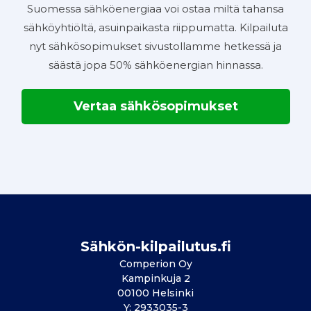
Suomessa sähköenergiaa voi ostaa miltä tahansa
sähköyhtiöltä, asuinpaikasta riippumatta. Kilpailuta
nyt sähkösopimukset sivustollamme hetkessä ja
säästä jopa 50% sähköenergian hinnassa.
Vertaa sähkösopimukset
Sähkön-kilpailutus.fi
Comperion Oy
Kampinkuja 2
00100 Helsinki
Y: 2933035-3