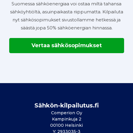
Suomessa sähköenergiaa voi ostaa miltä tahansa
sähköyhtiöltä, asuinpaikasta riippumatta. Kilpailuta
nyt sähkösopimukset sivustollamme hetkessä ja
säästä jopa 50% sähköenergian hinnassa.
Vertaa sähkösopimukset
Sähkön-kilpailutus.fi
Comperion Oy
Kampinkuja 2
00100 Helsinki
Y: 2933035-3