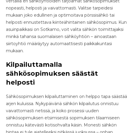
vertailla eri sähköyhtiöiden tarjoamat sähkösopimukset
nopeasti, helposti ja vaivattomasti. Valitse tarpeidesi
mukaan joko edullinen ja optimoitava pörssisähkö tai
helposti ennustettava kiinteähintainen sähkösopimus. Kun
asuinpaikkasi on Sotkamo, voit valita sähkön toimittajaksi
minkä tahansa suomalaisen sähköyhtiön – ainoastaan
siirtoyhtiö määräytyy automaattisesti paikkakuntasi
mukaan.
Kilpailuttamalla
sähkösopimuksen säästät
helposti
Sähkösopimuksen kilpailuttaminen on helppo tapa säästää
arjen kuluissa. Nykypäivänä sähkön kilpailutus onnistuu
vaivattomasti netissä, ja koko prosessi uuden
sähkösopimuksen etsimisestä sopimuksen tilaamiseen
onnistuu kätevästi kotisohvalta käsin. Monesti sähkön
hintaa ei tule ajatelleeksi pitkässä juoksussa – onhan