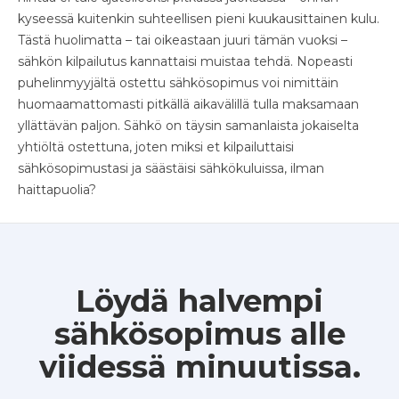
kyseessä kuitenkin suhteellisen pieni kuukausittainen kulu.
Tästä huolimatta – tai oikeastaan juuri tämän vuoksi –
sähkön kilpailutus kannattaisi muistaa tehdä. Nopeasti
puhelinmyyjältä ostettu sähkösopimus voi nimittäin
huomaamattomasti pitkällä aikavälillä tulla maksamaan
yllättävän paljon. Sähkö on täysin samanlaista jokaiselta
yhtiöltä ostettuna, joten miksi et kilpailuttaisi
sähkösopimustasi ja säästäisi sähkökuluissa, ilman
haittapuolia?
Löydä halvempi
sähkösopimus alle
viidessä minuutissa.