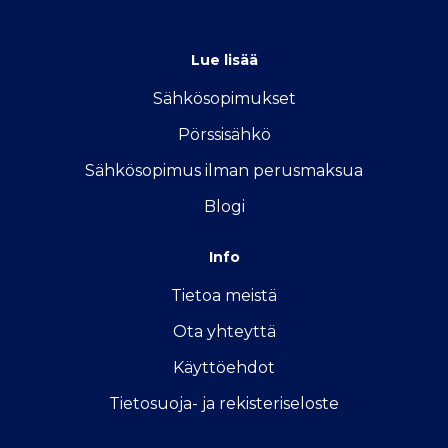
info@sahkon-kilpailutus.fi
Lue lisää
Sähkösopimukse
t
Pörssisähkö
Sähkösopimus ilman perusmaksua
Blogi
Info
Tietoa meistä
Ota yhteyttä
Käyttöehdot
Tietosuoja- ja rekisteriseloste