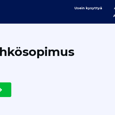
Usein kysyttyä
ähkösopimus