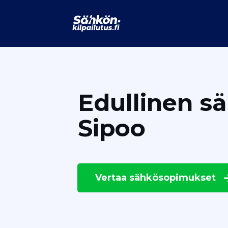
Edullinen s
Sipoo
Vertaa
sähkösopimukset