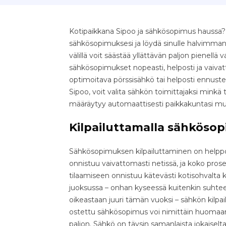
Kotipaikkana Sipoo ja sähkösopimus haussa? O
sähkösopimuksesi ja löydä sinulle halvimman
välillä voit säästää yllättävän paljon pienellä v
sähkösopimukset nopeasti, helposti ja vaivatt
optimoitava pörssisähkö tai helposti ennust
Sipoo, voit valita sähkön toimittajaksi minkä
määräytyy automaattisesti paikkakuntasi m
Kilpailuttamalla sähkösop
Sähkösopimuksen kilpailuttaminen on helppo 
onnistuu vaivattomasti netissä, ja koko pr
tilaamiseen onnistuu kätevästi kotisohvalta k
juoksussa – onhan kyseessä kuitenkin suhteell
oikeastaan juuri tämän vuoksi – sähkön kilpa
ostettu sähkösopimus voi nimittäin huomaama
paljon. Sähkö on täysin samanlaista jokaiselta 