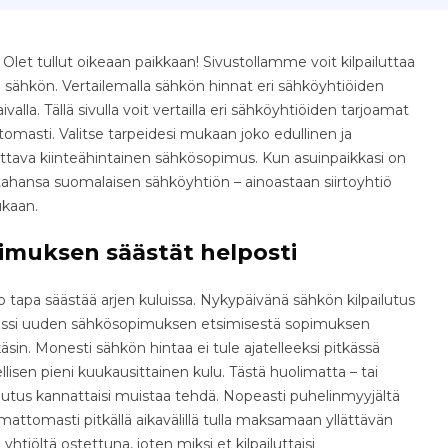
let tullut oikeaan paikkaan! Sivustollamme voit kilpailuttaa
 sähkön. Vertailemalla sähkön hinnat eri sähköyhtiöiden
aivalla. Tällä sivulla voit vertailla eri sähköyhtiöiden tarjoamat
omasti. Valitse tarpeidesi mukaan joko edullinen ja
ettava kiinteähintainen sähkösopimus. Kun asuinpaikkasi on
 tahansa suomalaisen sähköyhtiön – ainoastaan siirtoyhtiö
ukaan.
imuksen säästät helposti
tapa säästää arjen kuluissa. Nykypäivänä sähkön kilpailutus
osessi uuden sähkösopimuksen etsimisestä sopimuksen
äsin. Monesti sähkön hintaa ei tule ajatelleeksi pitkässä
isen pieni kuukausittainen kulu. Tästä huolimatta – tai
ilutus kannattaisi muistaa tehdä. Nopeasti puhelinmyyjältä
ttomasti pitkällä aikavälillä tulla maksamaan yllättävän
yhtiöltä ostettuna, joten miksi et kilpailuttaisi