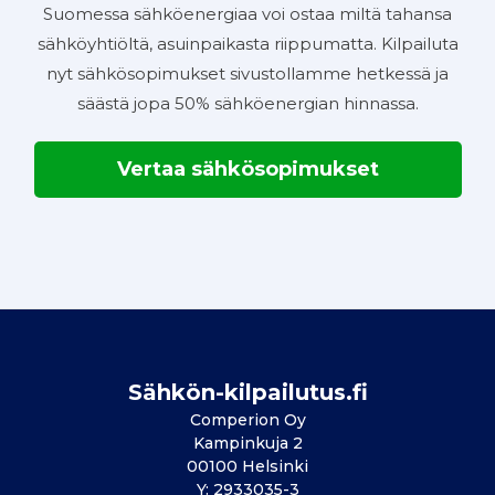
Suomessa sähköenergiaa voi ostaa miltä tahansa
sähköyhtiöltä, asuinpaikasta riippumatta. Kilpailuta
nyt sähkösopimukset sivustollamme hetkessä ja
säästä jopa 50% sähköenergian hinnassa.
Vertaa sähkösopimukset
Sähkön-kilpailutus.fi
Comperion Oy
Kampinkuja 2
00100 Helsinki
Y: 2933035-3