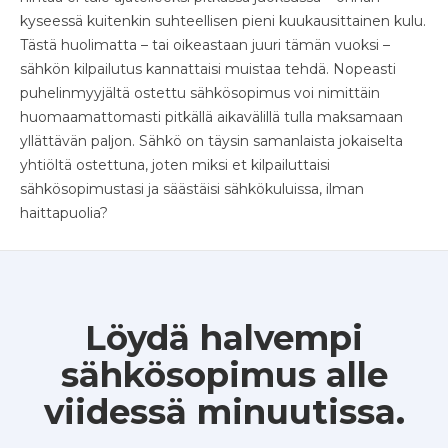
kyseessä kuitenkin suhteellisen pieni kuukausittainen kulu.
Tästä huolimatta – tai oikeastaan juuri tämän vuoksi –
sähkön kilpailutus kannattaisi muistaa tehdä. Nopeasti
puhelinmyyjältä ostettu sähkösopimus voi nimittäin
huomaamattomasti pitkällä aikavälillä tulla maksamaan
yllättävän paljon. Sähkö on täysin samanlaista jokaiselta
yhtiöltä ostettuna, joten miksi et kilpailuttaisi
sähkösopimustasi ja säästäisi sähkökuluissa, ilman
haittapuolia?
Löydä halvempi
sähkösopimus alle
viidessä minuutissa.