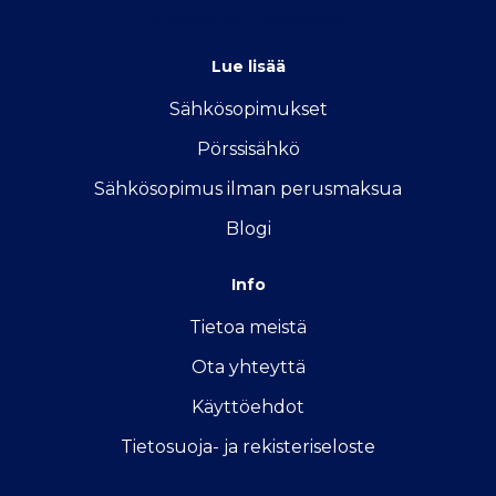
info@sahkon-kilpailutus.fi
Lue lisää
Sähkösopimukse
t
Pörssisähkö
Sähkösopimus ilman perusmaksua
Blogi
Info
Tietoa meistä
Ota yhteyttä
Käyttöehdot
Tietosuoja- ja rekisteriseloste