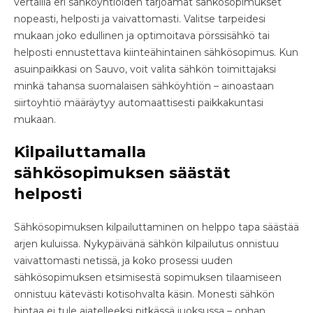
vertailla eri sähköyhtiöiden tarjoamat sähkösopimukset
nopeasti, helposti ja vaivattomasti. Valitse tarpeidesi
mukaan joko edullinen ja optimoitava pörssisähkö tai
helposti ennustettava kiinteähintainen sähkösopimus. Kun
asuinpaikkasi on Sauvo, voit valita sähkön toimittajaksi
minkä tahansa suomalaisen sähköyhtiön – ainoastaan
siirtoyhtiö määräytyy automaattisesti paikkakuntasi
mukaan.
Kilpailuttamalla
sähkösopimuksen säästät
helposti
Sähkösopimuksen kilpailuttaminen on helppo tapa säästää
arjen kuluissa. Nykypäivänä sähkön kilpailutus onnistuu
vaivattomasti netissä, ja koko prosessi uuden
sähkösopimuksen etsimisestä sopimuksen tilaamiseen
onnistuu kätevästi kotisohvalta käsin. Monesti sähkön
hintaa ei tule ajatelleeksi pitkässä juoksussa – onhan