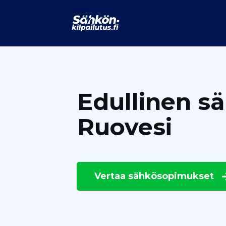
Edullinen s
Ruovesi
Vertaa
sähkösopimukset