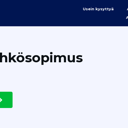
Usein kysyttyä
ähkösopimus