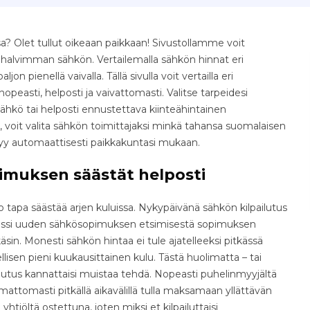
? Olet tullut oikeaan paikkaan! Sivustollamme voit
e halvimman sähkön. Vertailemalla sähkön hinnat eri
jon pienellä vaivalla. Tällä sivulla voit vertailla eri
easti, helposti ja vaivattomasti. Valitse tarpeidesi
ähkö tai helposti ennustettava kiinteähintainen
 voit valita sähkön toimittajaksi minkä tahansa suomalaisen
tyy automaattisesti paikkakuntasi mukaan.
imuksen säästät helposti
tapa säästää arjen kuluissa. Nykypäivänä sähkön kilpailutus
osessi uuden sähkösopimuksen etsimisestä sopimuksen
äsin. Monesti sähkön hintaa ei tule ajatelleeksi pitkässä
isen pieni kuukausittainen kulu. Tästä huolimatta – tai
ilutus kannattaisi muistaa tehdä. Nopeasti puhelinmyyjältä
ttomasti pitkällä aikavälillä tulla maksamaan yllättävän
yhtiöltä ostettuna, joten miksi et kilpailuttaisi