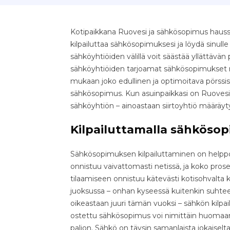
Kotipaikkana Ruovesi ja sähkösopimus haussa
kilpailuttaa sähkösopimuksesi ja löydä sinull
sähköyhtiöiden välillä voit säästää yllättävän pal
sähköyhtiöiden tarjoamat sähkösopimukset nop
mukaan joko edullinen ja optimoitava pörssis
sähkösopimus. Kun asuinpaikkasi on Ruovesi,
sähköyhtiön – ainoastaan siirtoyhtiö määräy
Kilpailuttamalla sähkösop
Sähkösopimuksen kilpailuttaminen on helppo 
onnistuu vaivattomasti netissä, ja koko pr
tilaamiseen onnistuu kätevästi kotisohvalta k
juoksussa – onhan kyseessä kuitenkin suhteell
oikeastaan juuri tämän vuoksi – sähkön kilpa
ostettu sähkösopimus voi nimittäin huomaama
paljon. Sähkö on täysin samanlaista jokaiselta 