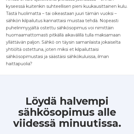
kyseessä kuitenkin suhteellisen pieni kuukausittainen kulu.
Tästä huolimatta – tai oikeastaan juuri tämän vuoksi –
sähkön kilpailutus kannattaisi muistaa tehdä. Nopeasti
puhelinmyyjältä ostettu sähkösopimus voi nimittäin
huomaamattomasti pitkällä aikavälillä tulla maksamaan
yllättävän paljon. Sähkö on täysin samanlaista jokaiselta
yhtiöltä ostettuna, joten miksi et kilpailuttaisi
sähkösopimustasi ja säästäisi sähkökuluissa, ilman
haittapuolia?
Löydä halvempi
sähkösopimus alle
viidessä minuutissa.