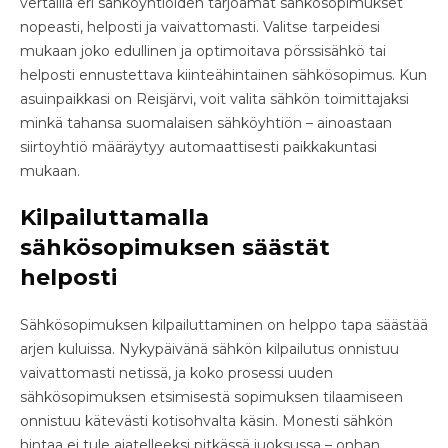
vertailla eri sähköyhtiöiden tarjoamat sähkösopimukset
nopeasti, helposti ja vaivattomasti. Valitse tarpeidesi
mukaan joko edullinen ja optimoitava pörssisähkö tai
helposti ennustettava kiinteähintainen sähkösopimus. Kun
asuinpaikkasi on Reisjärvi, voit valita sähkön toimittajaksi
minkä tahansa suomalaisen sähköyhtiön – ainoastaan
siirtoyhtiö määräytyy automaattisesti paikkakuntasi
mukaan.
Kilpailuttamalla
sähkösopimuksen säästät
helposti
Sähkösopimuksen kilpailuttaminen on helppo tapa säästää
arjen kuluissa. Nykypäivänä sähkön kilpailutus onnistuu
vaivattomasti netissä, ja koko prosessi uuden
sähkösopimuksen etsimisestä sopimuksen tilaamiseen
onnistuu kätevästi kotisohvalta käsin. Monesti sähkön
hintaa ei tule ajatelleeksi pitkässä juoksussa – onhan