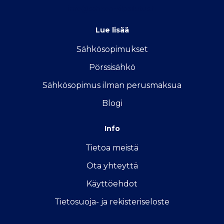
info@sahkon-kilpailutus.fi
Lue lisää
Sähkösopimukse
t
Pörssisähkö
Sähkösopimus ilman perusmaksua
Blogi
Info
Tietoa meistä
Ota yhteyttä
Käyttöehdot
Tietosuoja- ja rekisteriseloste