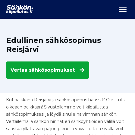
Edullinen sähkösopimus
Reisjärvi
Vertaa
sähkösopimukset
Kotipaikkana Reisjärvi ja sähkösopimus haussa? Olet tullut
oikeaan paikkaan! Sivustollamme voit kilpailuttaa
sähkösopimuksesi ja löydä sinulle halvimman sähkön.
Vertailemalla sähkön hinnat eri sähköyhtiöiden välillä voit
säästää yllättävän paljon pienellä vaivalla. Tällä sivulla voit