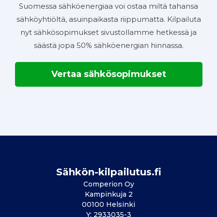
Suomessa sähköenergiaa voi ostaa miltä tahansa
sähköyhtiöltä, asuinpaikasta riippumatta. Kilpailuta
nyt sähkösopimukset sivustollamme hetkessä ja
säästä jopa 50% sähköenergian hinnassa.
Vertaa sähkösopimukset
Sähkön-kilpailutus.fi
Comperion Oy
Kampinkuja 2
00100 Helsinki
Y: 2933035-3