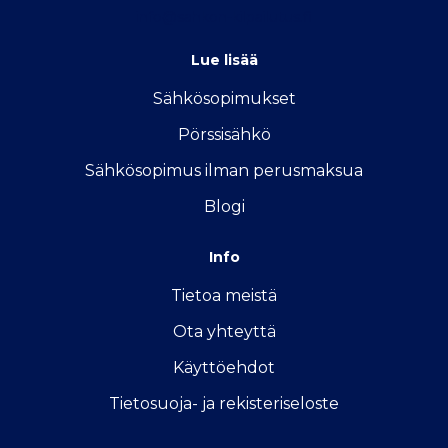
info@sahkon-kilpailutus.fi
Lue lisää
Sähkösopimukse
t
Pörssisähkö
Sähkösopimus ilman perusmaksua
Blogi
Info
Tietoa meistä
Ota yhteyttä
Käyttöehdot
Tietosuoja- ja rekisteriseloste