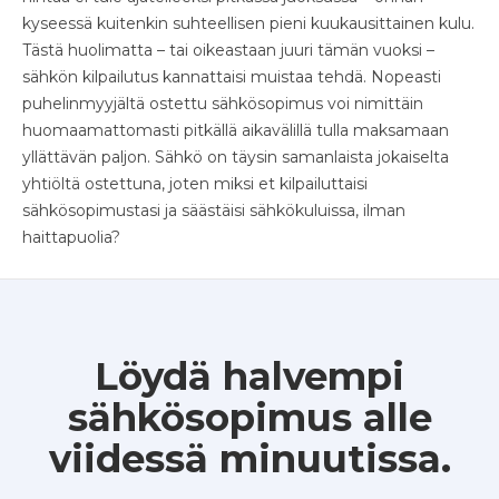
kyseessä kuitenkin suhteellisen pieni kuukausittainen kulu.
Tästä huolimatta – tai oikeastaan juuri tämän vuoksi –
sähkön kilpailutus kannattaisi muistaa tehdä. Nopeasti
puhelinmyyjältä ostettu sähkösopimus voi nimittäin
huomaamattomasti pitkällä aikavälillä tulla maksamaan
yllättävän paljon. Sähkö on täysin samanlaista jokaiselta
yhtiöltä ostettuna, joten miksi et kilpailuttaisi
sähkösopimustasi ja säästäisi sähkökuluissa, ilman
haittapuolia?
Löydä halvempi
sähkösopimus alle
viidessä minuutissa.