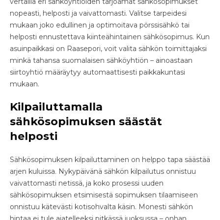
vertailla eri sähköyhtiöiden tarjoamat sähkösopimukset
nopeasti, helposti ja vaivattomasti. Valitse tarpeidesi
mukaan joko edullinen ja optimoitava pörssisähkö tai
helposti ennustettava kiinteähintainen sähkösopimus. Kun
asuinpaikkasi on Raasepori, voit valita sähkön toimittajaksi
minkä tahansa suomalaisen sähköyhtiön – ainoastaan
siirtoyhtiö määräytyy automaattisesti paikkakuntasi
mukaan.
Kilpailuttamalla
sähkösopimuksen säästät
helposti
Sähkösopimuksen kilpailuttaminen on helppo tapa säästää
arjen kuluissa. Nykypäivänä sähkön kilpailutus onnistuu
vaivattomasti netissä, ja koko prosessi uuden
sähkösopimuksen etsimisestä sopimuksen tilaamiseen
onnistuu kätevästi kotisohvalta käsin. Monesti sähkön
hintaa ei tule ajatelleeksi pitkässä juoksussa – onhan