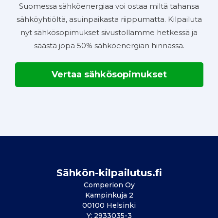
Suomessa sähköenergiaa voi ostaa miltä tahansa
sähköyhtiöltä, asuinpaikasta riippumatta. Kilpailuta
nyt sähkösopimukset sivustollamme hetkessä ja
säästä jopa 50% sähköenergian hinnassa.
Vertaa sähkösopimukset
Sähkön-kilpailutus.fi
Comperion Oy
Kampinkuja 2
00100 Helsinki
Y: 2933035-3