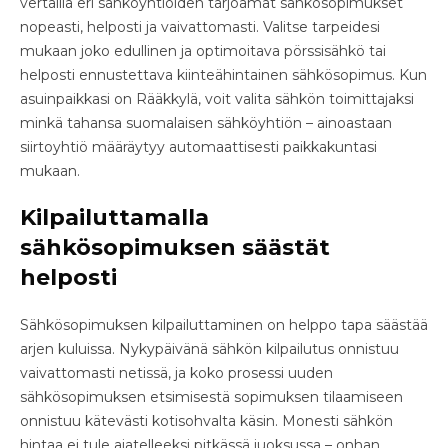
vertailla eri sähköyhtiöiden tarjoamat sähkösopimukset
nopeasti, helposti ja vaivattomasti. Valitse tarpeidesi
mukaan joko edullinen ja optimoitava pörssisähkö tai
helposti ennustettava kiinteähintainen sähkösopimus. Kun
asuinpaikkasi on Rääkkylä, voit valita sähkön toimittajaksi
minkä tahansa suomalaisen sähköyhtiön – ainoastaan
siirtoyhtiö määräytyy automaattisesti paikkakuntasi
mukaan.
Kilpailuttamalla
sähkösopimuksen säästät
helposti
Sähkösopimuksen kilpailuttaminen on helppo tapa säästää
arjen kuluissa. Nykypäivänä sähkön kilpailutus onnistuu
vaivattomasti netissä, ja koko prosessi uuden
sähkösopimuksen etsimisestä sopimuksen tilaamiseen
onnistuu kätevästi kotisohvalta käsin. Monesti sähkön
hintaa ei tule ajatelleeksi pitkässä juoksussa – onhan