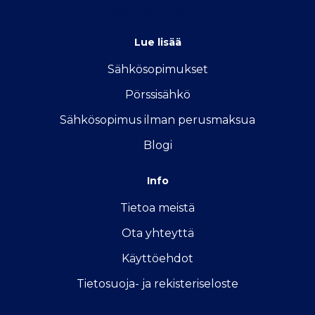
info@sahkon-kilpailutus.fi
Lue lisää
Sähkösopimukse
t
Pörssisähkö
Sähkösopimus ilman perusmaksua
Blogi
Info
Tietoa meistä
Ota yhteyttä
Käyttöehdot
Tietosuoja- ja rekisteriseloste