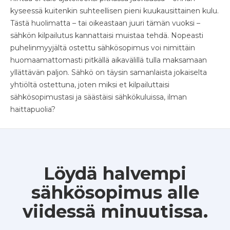
kyseessä kuitenkin suhteellisen pieni kuukausittainen kulu.
Tästä huolimatta – tai oikeastaan juuri tämän vuoksi –
sähkön kilpailutus kannattaisi muistaa tehdä. Nopeasti
puhelinmyyjältä ostettu sähkösopimus voi nimittäin
huomaamattomasti pitkällä aikavälillä tulla maksamaan
yllättävän paljon. Sähkö on täysin samanlaista jokaiselta
yhtiöltä ostettuna, joten miksi et kilpailuttaisi
sähkösopimustasi ja säästäisi sähkökuluissa, ilman
haittapuolia?
Löydä halvempi
sähkösopimus alle
viidessä minuutissa.