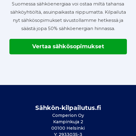
Suomessa sähköenergiaa voi ostaa miltä tahansa
sähköyhtiöltä, asuinpaikasta riippumatta. Kilpailuta
nyt sähkösopimukset sivustollamme hetkessä ja
säästä jopa 50% sähköenergian hinnassa.
Vertaa sähkösopimukset
Sähkön-kilpailutus.fi
Comperion Oy
Kampinkuja 2
00100 Helsinki
Y: 2933035-3