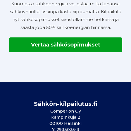
Suomessa sähköenergiaa voi ostaa miltä tahansa
sähköyhtiöltä, asuinpaikasta riippumatta. Kilpailuta
nyt sähkösopimukset sivustollamme hetkessä ja
säästä jopa 50% sähköenergian hinnassa.
Vertaa sähkösopimukset
Sähkön-kilpailutus.fi
Comperion Oy
Kampinkuja 2
00100 Helsinki
Y: 2933035-3