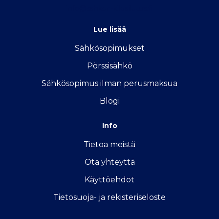
info@sahkon-kilpailutus.fi
Lue lisää
Sähkösopimukse
t
Pörssisähkö
Sähkösopimus ilman perusmaksua
Blogi
Info
Tietoa meistä
Ota yhteyttä
Käyttöehdot
Tietosuoja- ja rekisteriseloste