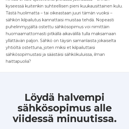
kyseessä kuitenkin suhteellisen pieni kuukausittainen kulu.
Tästä huolimatta – tai oikeastaan juuri tämän vuoksi –
sähkön kilpailutus kannattaisi muistaa tehdä. Nopeasti
puhelinmyyjältä ostettu sähkösopimus voi nimittäin
huomaamattomasti pitkällä aikavälillä tulla maksamaan
yllättävän paljon. Sähkö on täysin samanlaista jokaiselta
yhtiöltä ostettuna, joten miksi et kilpailuttaisi
sähkösopimustasi ja säästäisi sähkökuluissa, ilman
haittapuolia?
Löydä halvempi
sähkösopimus alle
viidessä minuutissa.