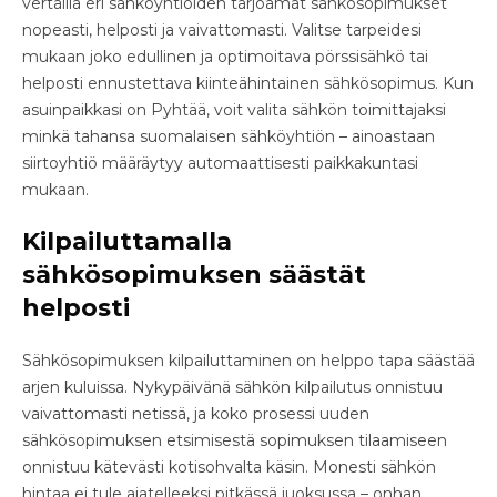
vertailla eri sähköyhtiöiden tarjoamat sähkösopimukset
nopeasti, helposti ja vaivattomasti. Valitse tarpeidesi
mukaan joko edullinen ja optimoitava pörssisähkö tai
helposti ennustettava kiinteähintainen sähkösopimus. Kun
asuinpaikkasi on Pyhtää, voit valita sähkön toimittajaksi
minkä tahansa suomalaisen sähköyhtiön – ainoastaan
siirtoyhtiö määräytyy automaattisesti paikkakuntasi
mukaan.
Kilpailuttamalla
sähkösopimuksen säästät
helposti
Sähkösopimuksen kilpailuttaminen on helppo tapa säästää
arjen kuluissa. Nykypäivänä sähkön kilpailutus onnistuu
vaivattomasti netissä, ja koko prosessi uuden
sähkösopimuksen etsimisestä sopimuksen tilaamiseen
onnistuu kätevästi kotisohvalta käsin. Monesti sähkön
hintaa ei tule ajatelleeksi pitkässä juoksussa – onhan