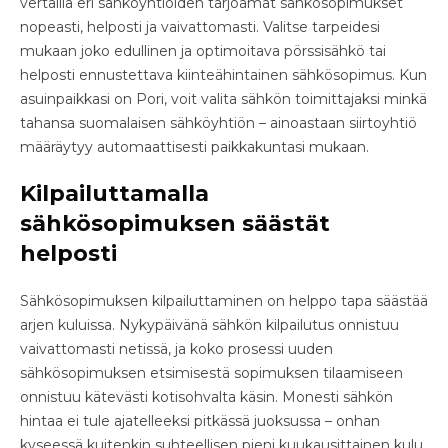
vertailla eri sähköyhtiöiden tarjoamat sähkösopimukset
nopeasti, helposti ja vaivattomasti. Valitse tarpeidesi
mukaan joko edullinen ja optimoitava pörssisähkö tai
helposti ennustettava kiinteähintainen sähkösopimus. Kun
asuinpaikkasi on Pori, voit valita sähkön toimittajaksi minkä
tahansa suomalaisen sähköyhtiön – ainoastaan siirtoyhtiö
määräytyy automaattisesti paikkakuntasi mukaan.
Kilpailuttamalla
sähkösopimuksen säästät
helposti
Sähkösopimuksen kilpailuttaminen on helppo tapa säästää
arjen kuluissa. Nykypäivänä sähkön kilpailutus onnistuu
vaivattomasti netissä, ja koko prosessi uuden
sähkösopimuksen etsimisestä sopimuksen tilaamiseen
onnistuu kätevästi kotisohvalta käsin. Monesti sähkön
hintaa ei tule ajatelleeksi pitkässä juoksussa – onhan
kyseessä kuitenkin suhteellisen pieni kuukausittainen kulu.