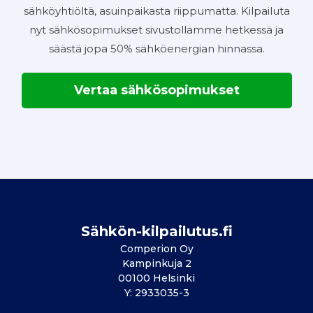
sähköyhtiöltä, asuinpaikasta riippumatta. Kilpailuta
nyt sähkösopimukset sivustollamme hetkessä ja
säästä jopa 50% sähköenergian hinnassa.
Vertaa sähkösopimukset
Sähkön-kilpailutus.fi
Comperion Oy
Kampinkuja 2
00100 Helsinki
Y: 2933035-3
info@sahkon-kilpailutus.fi