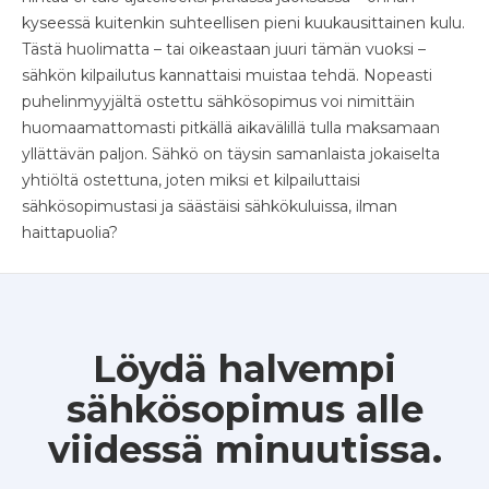
kyseessä kuitenkin suhteellisen pieni kuukausittainen kulu.
Tästä huolimatta – tai oikeastaan juuri tämän vuoksi –
sähkön kilpailutus kannattaisi muistaa tehdä. Nopeasti
puhelinmyyjältä ostettu sähkösopimus voi nimittäin
huomaamattomasti pitkällä aikavälillä tulla maksamaan
yllättävän paljon. Sähkö on täysin samanlaista jokaiselta
yhtiöltä ostettuna, joten miksi et kilpailuttaisi
sähkösopimustasi ja säästäisi sähkökuluissa, ilman
haittapuolia?
Löydä halvempi
sähkösopimus alle
viidessä minuutissa.