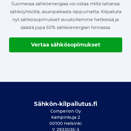
Suomessa sähköenergiaa voi ostaa miltä tahansa
sähköyhtiöltä, asuinpaikasta riippumatta. Kilpailuta
nyt sähkösopimukset sivustollamme hetkessä ja
säästä jopa 50% sähköenergian hinnassa.
Vertaa sähkösopimukset
Sähkön-kilpailutus.fi
Comperion Oy
Kampinkuja 2
00100 Helsinki
Y: 2933035-3