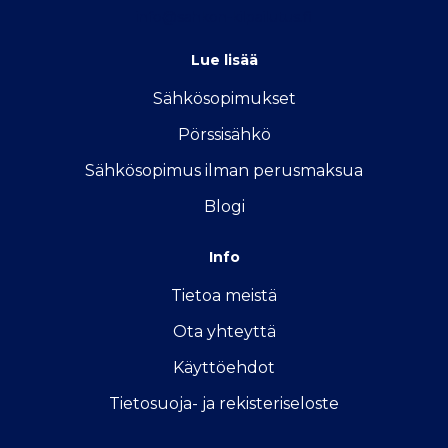
info@sahkon-kilpailutus.fi
Lue lisää
Sähkösopimukse
t
Pörssisähkö
Sähkösopimus ilman perusmaksua
Blogi
Info
Tietoa meistä
Ota yhteyttä
Käyttöehdot
Tietosuoja- ja rekisteriseloste