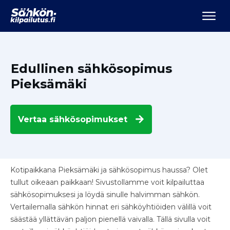
Edullinen sähkösopimus
Pieksämäki
Vertaa
sähkösopimukset
Kotipaikkana Pieksämäki ja sähkösopimus haussa? Olet
tullut oikeaan paikkaan! Sivustollamme voit kilpailuttaa
sähkösopimuksesi ja löydä sinulle halvimman sähkön.
Vertailemalla sähkön hinnat eri sähköyhtiöiden välillä voit
säästää yllättävän paljon pienellä vaivalla. Tällä sivulla voit