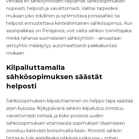
vertailla eri sähköyhtiöiden tarjoamat sähkösopimukset
nopeasti, helposti ja vaivattomasti. Valitse tarpeidesi
mukaan joko edullinen ja optimoitava pörssisähkö tai
helposti ennustettava kiinteähintainen sähkösopimus. Kun
asuinpaikkasi on Petäjävesi, voit valita sähkön toimittajaksi
minkä tahansa suomalaisen sähköyhtiön – ainoastaan
siirtoyhtiö määräytyy automaattisesti paikkakuntasi
mukaan.
Kilpailuttamalla
sähkösopimuksen säästät
helposti
Sähkösopimuksen kilpailuttaminen on helppo tapa säästää
arjen kuluissa. Nykypäivänä sähkön kilpailutus onnistuu
vaivattomasti netissä, ja koko prosessi uuden
sähkösopimuksen etsimisestä sopimuksen tilaamiseen
onnistuu kätevästi kotisohvalta käsin. Monesti sähkön
hintaa ei tule ajatelleeksi pitkässä juoksussa – onhan