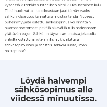
kyseessä kuitenkin suhteellisen pieni kuukausittainen kulu.
Tästä huolimatta – tai oikeastaan juuri tämän vuoksi –
sähkön kilpailutus kannattaisi muistaa tehdä. Nopeasti
puhelinmyyjältä ostettu sähkösopimus voi nimittäin
huomaamattomasti pitkällä aikavälillä tulla maksamaan
yllättävän paljon. Sähkö on täysin samanlaista jokaiselta
yhtiöltä ostettuna, joten miksi et kilpailuttaisi
sähkösopimustasi ja säästäisi sähkökuluissa, ilman
haittapuolia?
Löydä halvempi
sähkösopimus alle
viidessä minuutissa.