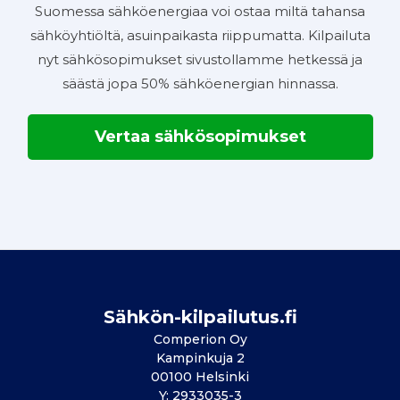
Suomessa sähköenergiaa voi ostaa miltä tahansa
sähköyhtiöltä, asuinpaikasta riippumatta. Kilpailuta
nyt sähkösopimukset sivustollamme hetkessä ja
säästä jopa 50% sähköenergian hinnassa.
Vertaa sähkösopimukset
Sähkön-kilpailutus.fi
Comperion Oy
Kampinkuja 2
00100 Helsinki
Y: 2933035-3