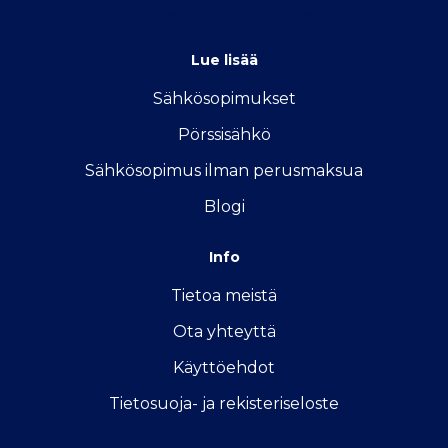
info@sahkon-kilpailutus.fi
Lue lisää
Sähkösopimukse
t
Pörssisähkö
Sähkösopimus ilman perusmaksua
Blogi
Info
Tietoa meistä
Ota yhteyttä
Käyttöehdot
Tietosuoja- ja rekisteriseloste