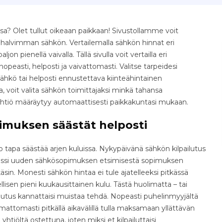
a? Olet tullut oikeaan paikkaan! Sivustollamme voit
e halvimman sähkön. Vertailemalla sähkön hinnat eri
jon pienellä vaivalla. Tällä sivulla voit vertailla eri
easti, helposti ja vaivattomasti. Valitse tarpeidesi
ähkö tai helposti ennustettava kiinteähintainen
, voit valita sähkön toimittajaksi minkä tahansa
yhtiö määräytyy automaattisesti paikkakuntasi mukaan.
imuksen säästät helposti
tapa säästää arjen kuluissa. Nykypäivänä sähkön kilpailutus
osessi uuden sähkösopimuksen etsimisestä sopimuksen
äsin. Monesti sähkön hintaa ei tule ajatelleeksi pitkässä
isen pieni kuukausittainen kulu. Tästä huolimatta – tai
ilutus kannattaisi muistaa tehdä. Nopeasti puhelinmyyjältä
ttomasti pitkällä aikavälillä tulla maksamaan yllättävän
yhtiöltä ostettuna, joten miksi et kilpailuttaisi