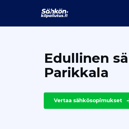
Edullinen s
Parikkala
Vertaa
sähkösopimukset