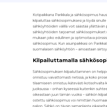
Kotipaikkana Parikkala ja sähkösopimus hauss
kilpailuttaa sähkösopimuksesi ja löydä sinull
sähköyhtiöiden välillä voit säästää yllättävän pal
sähköyhtiöiden tarjoamat sähkösopimukset nop
mukaan joko edullinen ja optimoitava pörssis
sähkösopimus. Kun asuinpaikkasi on Parikkala
suomalaisen sähköyhtiön – ainoastaan siirto
Kilpailuttamalla sähkösop
Sähkösopimuksen kilpailuttaminen on helppo 
onnistuu vaivattomasti netissä, ja koko pr
tilaamiseen onnistuu kätevästi kotisohvalta k
juoksussa – onhan kyseessä kuitenkin suhteell
oikeastaan juuri tämän vuoksi – sähkön kilpa
ostettu sähkösopimus voi nimittäin huomaama
paljon. Sähkö on täysin samanlaista jokaiselta 