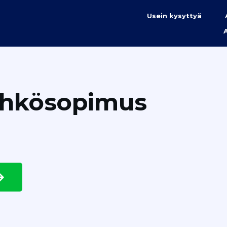
Usein kysyttyä
ähkösopimus