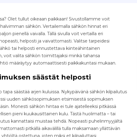
a? Olet tullut oikeaan paikkaan! Sivustollamme voit
e halvimman sähkön. Vertailemalla sähkön hinnat eri
jon pienellä vaivalla. Tällä sivulla voit vertailla eri
easti, helposti ja vaivattomasti. Valitse tarpeidesi
ähkö tai helposti ennustettava kiinteähintainen
 voit valita sähkön toimittajaksi minkä tahansa
yhtiö määräytyy automaattisesti paikkakuntasi mukaan.
imuksen säästät helposti
tapa säästää arjen kuluissa. Nykypäivänä sähkön kilpailutus
osessi uuden sähkösopimuksen etsimisestä sopimuksen
äsin. Monesti sähkön hintaa ei tule ajatelleeksi pitkässä
isen pieni kuukausittainen kulu. Tästä huolimatta – tai
ilutus kannattaisi muistaa tehdä. Nopeasti puhelinmyyjältä
ttomasti pitkällä aikavälillä tulla maksamaan yllättävän
yhtiöltä ostettuna, joten miksi et kilpailuttaisi