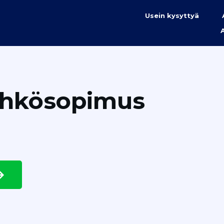
Usein kysyttyä
ähkösopimus