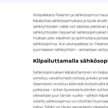
Kotipaikkana Parainen ja sähkösopimus hauss
kilpailuttaa sähkösopimuksesi ja löydä sinull
sähköyhtiöiden välillä voit säästää yllättävän pal
sähköyhtiöiden tarjoamat sähkösopimukset nop
mukaan joko edullinen ja optimoitava pörssis
sähkösopimus. Kun asuinpaikkasi on Parainen,
suomalaisen sähköyhtiön – ainoastaan siirto
Kilpailuttamalla sähkösop
Sähkösopimuksen kilpailuttaminen on helppo 
onnistuu vaivattomasti netissä, ja koko pr
tilaamiseen onnistuu kätevästi kotisohvalta k
juoksussa – onhan kyseessä kuitenkin suhteell
oikeastaan juuri tämän vuoksi – sähkön kilpa
ostettu sähkösopimus voi nimittäin huomaama
paljon. Sähkö on täysin samanlaista jokaiselta 