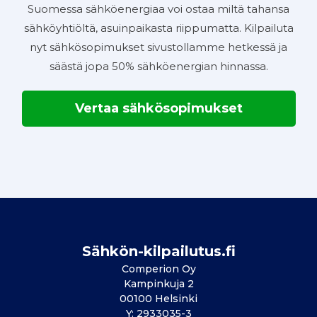
Suomessa sähköenergiaa voi ostaa miltä tahansa
sähköyhtiöltä, asuinpaikasta riippumatta. Kilpailuta
nyt sähkösopimukset sivustollamme hetkessä ja
säästä jopa 50% sähköenergian hinnassa.
Vertaa sähkösopimukset
Sähkön-kilpailutus.fi
Comperion Oy
Kampinkuja 2
00100 Helsinki
Y: 2933035-3