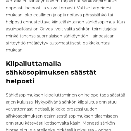
vertailla eri sähköyhtiöiden tarjoamat sähkösopimukset
nopeasti, helposti ja vaivattomasti. Valitse tarpeidesi
mukaan joko edullinen ja optimoitava pörssisähkö tai
helposti ennustettava kiinteähintainen sähkösopimus. Kun
asuinpaikkasi on Orivesi, voit valita sähkön toimittajaksi
minkä tahansa suomalaisen sähköyhtiön – ainoastaan
siirtoyhtiö määräytyy automaattisesti paikkakuntasi
mukaan.
Kilpailuttamalla
sähkösopimuksen säästät
helposti
Sähkösopimuksen kilpailuttaminen on helppo tapa säästää
arjen kuluissa. Nykypäivänä sähkön kilpailutus onnistuu
vaivattomasti netissä, ja koko prosessi uuden
sähkösopimuksen etsimisestä sopimuksen tilaamiseen
onnistuu kätevästi kotisohvalta käsin. Monesti sähkön
hintaa ei tule ajatelleeksi pitkässä juoksussa – onhan