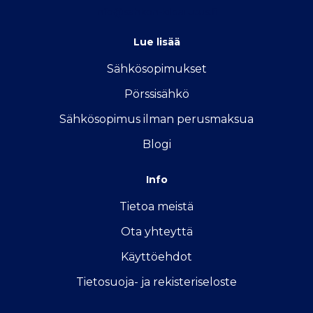
info@sahkon-kilpailutus.fi
Lue lisää
Sähkösopimukse
t
Pörssisähkö
Sähkösopimus ilman perusmaksua
Blogi
Info
Tietoa meistä
Ota yhteyttä
Käyttöehdot
Tietosuoja- ja rekisteriseloste