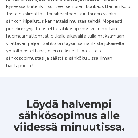
kyseessä kuitenkin suhteellisen pieni kuukausittainen kulu.
Tästä huolimatta – tai oikeastaan juuri tämän vuoksi –
sähkön kilpailutus kannattaisi muistaa tehdä. Nopeasti
puhelinmyyjältä ostettu sähkösopimus voi nimittäin
huomaamattomasti pitkällä aikavälillä tulla maksamaan
yllättävän paljon. Sähkö on täysin samanlaista jokaiselta
yhtiöltä ostettuna, joten miksi et kilpailuttaisi
sähkösopimustasi ja säästäisi sähkökuluissa, ilman
haittapuolia?
Löydä halvempi
sähkösopimus alle
viidessä minuutissa.