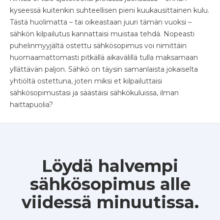
kyseessä kuitenkin suhteellisen pieni kuukausittainen kulu.
Tästä huolimatta – tai oikeastaan juuri tämän vuoksi –
sähkön kilpailutus kannattaisi muistaa tehdä. Nopeasti
puhelinmyyjältä ostettu sähkösopimus voi nimittäin
huomaamattomasti pitkällä aikavälillä tulla maksamaan
yllättävän paljon. Sähkö on täysin samanlaista jokaiselta
yhtiöltä ostettuna, joten miksi et kilpailuttaisi
sähkösopimustasi ja säästäisi sähkökuluissa, ilman
haittapuolia?
Löydä halvempi
sähkösopimus alle
viidessä minuutissa.