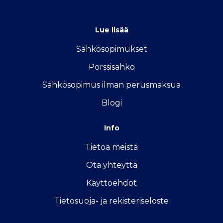
info@sahkon-kilpailutus.fi
Lue lisää
Sähkösopimukse
t
Pörssisähkö
Sähkösopimus ilman perusmaksua
Blogi
Info
Tietoa meistä
Ota yhteyttä
Käyttöehdot
Tietosuoja- ja rekisteriseloste