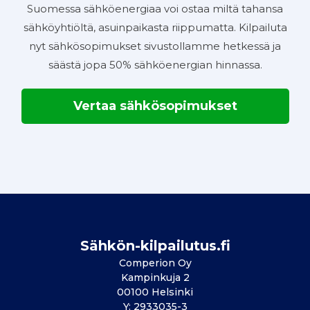
Suomessa sähköenergiaa voi ostaa miltä tahansa
sähköyhtiöltä, asuinpaikasta riippumatta. Kilpailuta
nyt sähkösopimukset sivustollamme hetkessä ja
säästä jopa 50% sähköenergian hinnassa.
Vertaa sähkösopimukset
Sähkön-kilpailutus.fi
Comperion Oy
Kampinkuja 2
00100 Helsinki
Y: 2933035-3