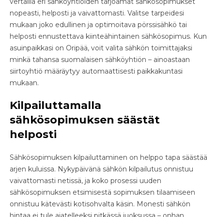
vertailla eri sähköyhtiöiden tarjoamat sähkösopimukset
nopeasti, helposti ja vaivattomasti. Valitse tarpeidesi
mukaan joko edullinen ja optimoitava pörssisähkö tai
helposti ennustettava kiinteähintainen sähkösopimus. Kun
asuinpaikkasi on Oripää, voit valita sähkön toimittajaksi
minkä tahansa suomalaisen sähköyhtiön – ainoastaan
siirtoyhtiö määräytyy automaattisesti paikkakuntasi
mukaan.
Kilpailuttamalla
sähkösopimuksen säästät
helposti
Sähkösopimuksen kilpailuttaminen on helppo tapa säästää
arjen kuluissa. Nykypäivänä sähkön kilpailutus onnistuu
vaivattomasti netissä, ja koko prosessi uuden
sähkösopimuksen etsimisestä sopimuksen tilaamiseen
onnistuu kätevästi kotisohvalta käsin. Monesti sähkön
hintaa ei tule ajatelleeksi pitkässä juoksussa – onhan