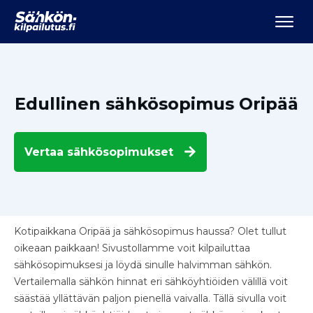
Edullinen sähkösopimus Oripää
Vertaa
sähkösopimukset
Kotipaikkana Oripää ja sähkösopimus haussa? Olet tullut
oikeaan paikkaan! Sivustollamme voit kilpailuttaa
sähkösopimuksesi ja löydä sinulle halvimman sähkön.
Vertailemalla sähkön hinnat eri sähköyhtiöiden välillä voit
säästää yllättävän paljon pienellä vaivalla. Tällä sivulla voit