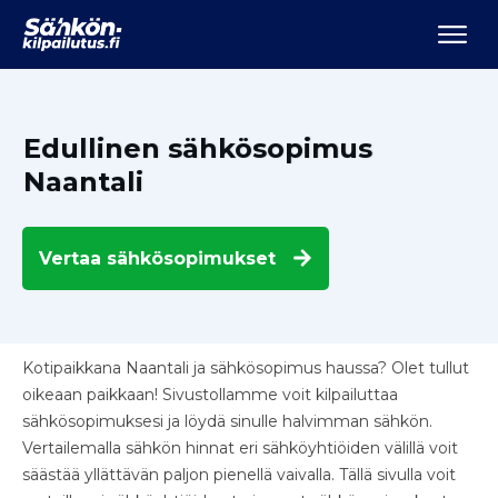
Edullinen sähkösopimus
Naantali
Vertaa
sähkösopimukset
Kotipaikkana Naantali ja sähkösopimus haussa? Olet tullut
oikeaan paikkaan! Sivustollamme voit kilpailuttaa
sähkösopimuksesi ja löydä sinulle halvimman sähkön.
Vertailemalla sähkön hinnat eri sähköyhtiöiden välillä voit
säästää yllättävän paljon pienellä vaivalla. Tällä sivulla voit