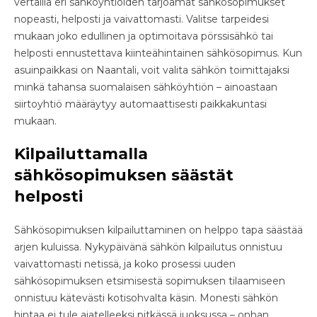
vertailla eri sähköyhtiöiden tarjoamat sähkösopimukset
nopeasti, helposti ja vaivattomasti. Valitse tarpeidesi
mukaan joko edullinen ja optimoitava pörssisähkö tai
helposti ennustettava kiinteähintainen sähkösopimus. Kun
asuinpaikkasi on Naantali, voit valita sähkön toimittajaksi
minkä tahansa suomalaisen sähköyhtiön – ainoastaan
siirtoyhtiö määräytyy automaattisesti paikkakuntasi
mukaan.
Kilpailuttamalla
sähkösopimuksen säästät
helposti
Sähkösopimuksen kilpailuttaminen on helppo tapa säästää
arjen kuluissa. Nykypäivänä sähkön kilpailutus onnistuu
vaivattomasti netissä, ja koko prosessi uuden
sähkösopimuksen etsimisestä sopimuksen tilaamiseen
onnistuu kätevästi kotisohvalta käsin. Monesti sähkön
hintaa ei tule ajatelleeksi pitkässä juoksussa – onhan