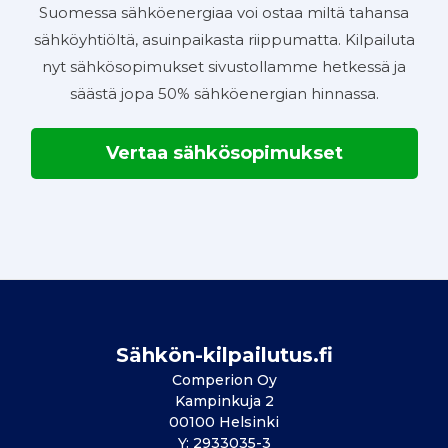
Suomessa sähköenergiaa voi ostaa miltä tahansa
sähköyhtiöltä, asuinpaikasta riippumatta. Kilpailuta
nyt sähkösopimukset sivustollamme hetkessä ja
säästä jopa 50% sähköenergian hinnassa.
Vertaa sähkösopimukset
Sähkön-kilpailutus.fi
Comperion Oy
Kampinkuja 2
00100 Helsinki
Y: 2933035-3