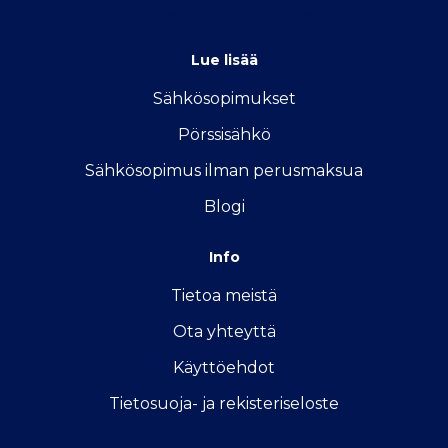
info@sahkon-kilpailutus.fi
Lue lisää
Sähkösopimukse
t
Pörssisähkö
Sähkösopimus ilman perusmaksua
Blogi
Info
Tietoa meistä
Ota yhteyttä
Käyttöehdot
Tietosuoja- ja rekisteriseloste