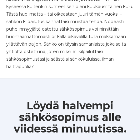
kyseessä kuitenkin suhteellisen pieni kuukausittainen kulu.
Tästä huolimatta – tai oikeastaan juuri tämän vuoksi –
sähkön kilpailutus kannattaisi muistaa tehdä. Nopeasti
puhelinmyyjältä ostettu sähkösopimus voi nimittäin
huomaamattomasti pitkällä aikavälillä tulla maksamaan
yllättävän paljon. Sähkö on täysin samanlaista jokaiselta
yhtiöltä ostettuna, joten miksi et kilpailuttaisi
sähkösopimustasi ja säästäisi sähkökuluissa, ilman
haittapuolia?
Löydä halvempi
sähkösopimus alle
viidessä minuutissa.