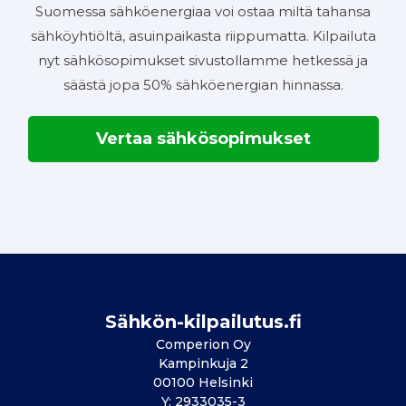
Suomessa sähköenergiaa voi ostaa miltä tahansa
sähköyhtiöltä, asuinpaikasta riippumatta. Kilpailuta
nyt sähkösopimukset sivustollamme hetkessä ja
säästä jopa 50% sähköenergian hinnassa.
Vertaa sähkösopimukset
Sähkön-kilpailutus.fi
Comperion Oy
Kampinkuja 2
00100 Helsinki
Y: 2933035-3