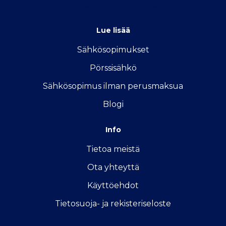
info@sahkon-kilpailutus.fi
Lue lisää
Sähkösopimukse
t
Pörssisähkö
Sähkösopimus ilman perusmaksua
Blogi
Info
Tietoa meistä
Ota yhteyttä
Käyttöehdot
Tietosuoja- ja rekisteriseloste