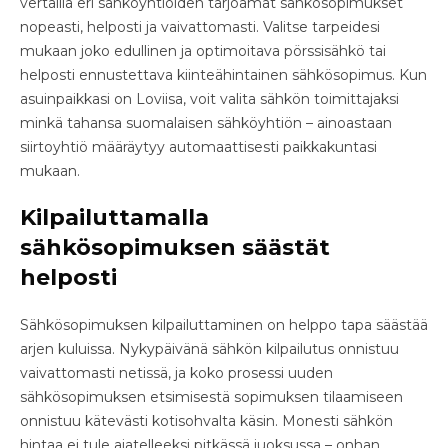
vertailla eri sähköyhtiöiden tarjoamat sähkösopimukset
nopeasti, helposti ja vaivattomasti. Valitse tarpeidesi
mukaan joko edullinen ja optimoitava pörssisähkö tai
helposti ennustettava kiinteähintainen sähkösopimus. Kun
asuinpaikkasi on Loviisa, voit valita sähkön toimittajaksi
minkä tahansa suomalaisen sähköyhtiön – ainoastaan
siirtoyhtiö määräytyy automaattisesti paikkakuntasi
mukaan.
Kilpailuttamalla
sähkösopimuksen säästät
helposti
Sähkösopimuksen kilpailuttaminen on helppo tapa säästää
arjen kuluissa. Nykypäivänä sähkön kilpailutus onnistuu
vaivattomasti netissä, ja koko prosessi uuden
sähkösopimuksen etsimisestä sopimuksen tilaamiseen
onnistuu kätevästi kotisohvalta käsin. Monesti sähkön
hintaa ei tule ajatelleeksi pitkässä juoksussa – onhan