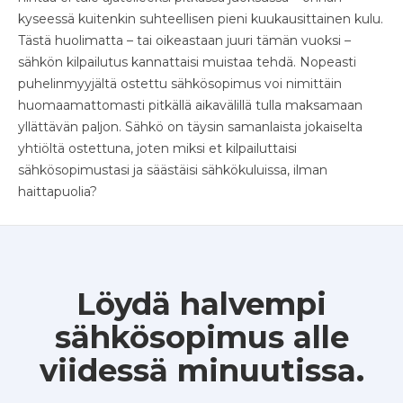
kyseessä kuitenkin suhteellisen pieni kuukausittainen kulu.
Tästä huolimatta – tai oikeastaan juuri tämän vuoksi –
sähkön kilpailutus kannattaisi muistaa tehdä. Nopeasti
puhelinmyyjältä ostettu sähkösopimus voi nimittäin
huomaamattomasti pitkällä aikavälillä tulla maksamaan
yllättävän paljon. Sähkö on täysin samanlaista jokaiselta
yhtiöltä ostettuna, joten miksi et kilpailuttaisi
sähkösopimustasi ja säästäisi sähkökuluissa, ilman
haittapuolia?
Löydä halvempi
sähkösopimus alle
viidessä minuutissa.