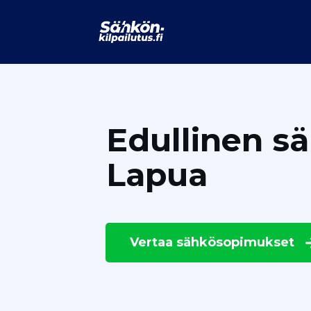
Edullinen s
Lapua
Vertaa
sähkösopimukset