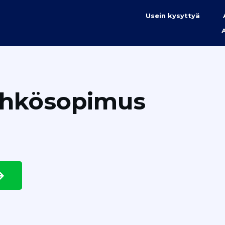
Usein kysyttyä
ähkösopimus