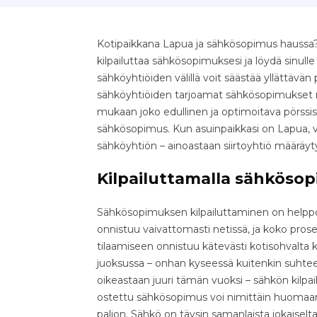
Kotipaikkana Lapua ja sähkösopimus haussa? 
kilpailuttaa sähkösopimuksesi ja löydä sinull
sähköyhtiöiden välillä voit säästää yllättävän pal
sähköyhtiöiden tarjoamat sähkösopimukset nop
mukaan joko edullinen ja optimoitava pörssis
sähkösopimus. Kun asuinpaikkasi on Lapua, v
sähköyhtiön – ainoastaan siirtoyhtiö määräy
Kilpailuttamalla sähkösop
Sähkösopimuksen kilpailuttaminen on helppo 
onnistuu vaivattomasti netissä, ja koko pr
tilaamiseen onnistuu kätevästi kotisohvalta k
juoksussa – onhan kyseessä kuitenkin suhteell
oikeastaan juuri tämän vuoksi – sähkön kilpa
ostettu sähkösopimus voi nimittäin huomaama
paljon. Sähkö on täysin samanlaista jokaiselta 