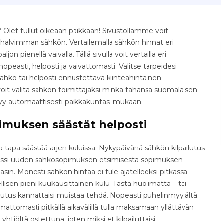
Olet tullut oikeaan paikkaan! Sivustollamme voit
e halvimman sähkön. Vertailemalla sähkön hinnat eri
jon pienellä vaivalla. Tällä sivulla voit vertailla eri
easti, helposti ja vaivattomasti. Valitse tarpeidesi
ähkö tai helposti ennustettava kiinteähintainen
oit valita sähkön toimittajaksi minkä tahansa suomalaisen
tyy automaattisesti paikkakuntasi mukaan.
imuksen säästät helposti
tapa säästää arjen kuluissa. Nykypäivänä sähkön kilpailutus
osessi uuden sähkösopimuksen etsimisestä sopimuksen
äsin. Monesti sähkön hintaa ei tule ajatelleeksi pitkässä
isen pieni kuukausittainen kulu. Tästä huolimatta – tai
ilutus kannattaisi muistaa tehdä. Nopeasti puhelinmyyjältä
ttomasti pitkällä aikavälillä tulla maksamaan yllättävän
yhtiöltä ostettuna, joten miksi et kilpailuttaisi