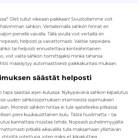
a? Olet tullut oikeaan paikkaan! Sivustollamme voit
e halvimman sähkön. Vertailemalla sähkön hinnat eri
jon pienellä vaivalla. Tällä sivulla voit vertailla eri
easti, helposti ja vaivattomasti. Valitse tarpeidesi
ähkö tai helposti ennustettava kiinteähintainen
 voit valita sähkön toimittajaksi minkä tahansa
yhtiö määräytyy automaattisesti paikkakuntasi mukaan.
imuksen säästät helposti
tapa säästää arjen kuluissa. Nykypäivänä sähkön kilpailutus
osessi uuden sähkösopimuksen etsimisestä sopimuksen
äsin. Monesti sähkön hintaa ei tule ajatelleeksi pitkässä
isen pieni kuukausittainen kulu. Tästä huolimatta – tai
ilutus kannattaisi muistaa tehdä. Nopeasti puhelinmyyjältä
ttomasti pitkällä aikavälillä tulla maksamaan yllättävän
yhtiöltä ostettuna, joten miksi et kilpailuttaisi