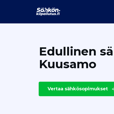
Edullinen s
Kuusamo
Vertaa
sähkösopimukset