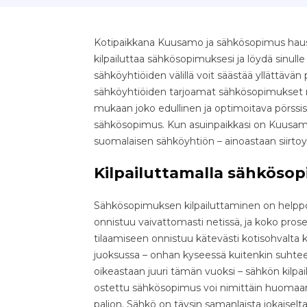
Kotipaikkana Kuusamo ja sähkösopimus hauss
kilpailuttaa sähkösopimuksesi ja löydä sinull
sähköyhtiöiden välillä voit säästää yllättävän pal
sähköyhtiöiden tarjoamat sähkösopimukset nop
mukaan joko edullinen ja optimoitava pörssis
sähkösopimus. Kun asuinpaikkasi on Kuusamo,
suomalaisen sähköyhtiön – ainoastaan siirto
Kilpailuttamalla sähkösop
Sähkösopimuksen kilpailuttaminen on helppo 
onnistuu vaivattomasti netissä, ja koko pr
tilaamiseen onnistuu kätevästi kotisohvalta k
juoksussa – onhan kyseessä kuitenkin suhteell
oikeastaan juuri tämän vuoksi – sähkön kilpa
ostettu sähkösopimus voi nimittäin huomaama
paljon. Sähkö on täysin samanlaista jokaiselta 