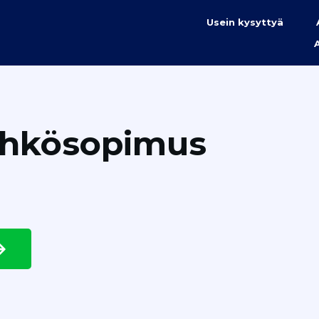
Usein kysyttyä
ähkösopimus