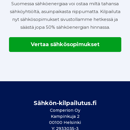
Suomessa sähköenergiaa voi ostaa miltä tahansa
sähköyhtiöltä, asuinpaikasta riippumatta. Kilpailuta
nyt sähkösopimukset sivustollamme hetkessä ja
säästä jopa 50% sähköenergian hinnassa.
Vertaa sähkösopimukset
Sähkön-kilpailutus.fi
Comperion Oy
Kampinkuja 2
00100 Helsinki
Y: 2933035-3