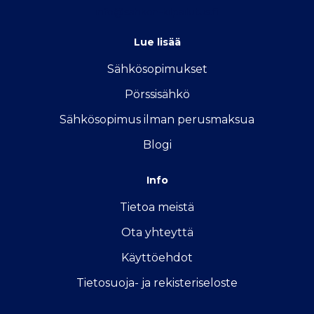
info@sahkon-kilpailutus.fi
Lue lisää
Sähkösopimukse
t
Pörssisähkö
Sähkösopimus ilman perusmaksua
Blogi
Info
Tietoa meistä
Ota yhteyttä
Käyttöehdot
Tietosuoja- ja rekisteriseloste