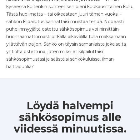
kyseessä kuitenkin suhteellisen pieni kuukausittainen kulu.
Tästä huolimatta – tai oikeastaan juuri tämän vuoksi –
sähkön kilpailutus kannattaisi muistaa tehdä. Nopeasti
puhelinmyyjältä ostettu sähkösopimus voi nimittäin
huomaamattomasti pitkällä aikavälillä tulla maksamaan
yllättävän paljon. Sähkö on täysin samanlaista jokaiselta
yhtiöltä ostettuna, joten miksi et kilpailuttaisi
sähkösopimustasi ja säästäisi sähkökuluissa, ilman
haittapuolia?
Löydä halvempi
sähkösopimus alle
viidessä minuutissa.