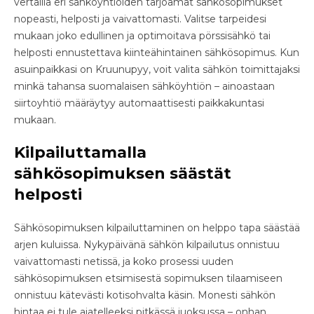
vertailla eri sähköyhtiöiden tarjoamat sähkösopimukset
nopeasti, helposti ja vaivattomasti. Valitse tarpeidesi
mukaan joko edullinen ja optimoitava pörssisähkö tai
helposti ennustettava kiinteähintainen sähkösopimus. Kun
asuinpaikkasi on Kruunupyy, voit valita sähkön toimittajaksi
minkä tahansa suomalaisen sähköyhtiön – ainoastaan
siirtoyhtiö määräytyy automaattisesti paikkakuntasi
mukaan.
Kilpailuttamalla
sähkösopimuksen säästät
helposti
Sähkösopimuksen kilpailuttaminen on helppo tapa säästää
arjen kuluissa. Nykypäivänä sähkön kilpailutus onnistuu
vaivattomasti netissä, ja koko prosessi uuden
sähkösopimuksen etsimisestä sopimuksen tilaamiseen
onnistuu kätevästi kotisohvalta käsin. Monesti sähkön
hintaa ei tule ajatelleeksi pitkässä juoksussa – onhan