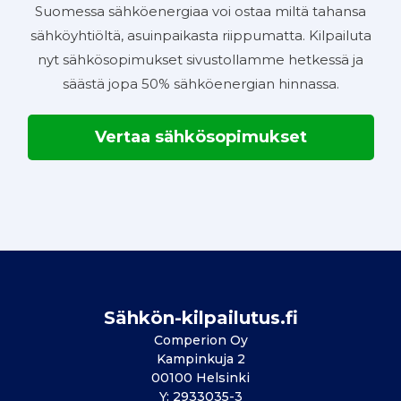
Suomessa sähköenergiaa voi ostaa miltä tahansa
sähköyhtiöltä, asuinpaikasta riippumatta. Kilpailuta
nyt sähkösopimukset sivustollamme hetkessä ja
säästä jopa 50% sähköenergian hinnassa.
Vertaa sähkösopimukset
Sähkön-kilpailutus.fi
Comperion Oy
Kampinkuja 2
00100 Helsinki
Y: 2933035-3