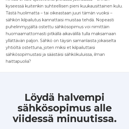
kyseessä kuitenkin suhteellisen pieni kuukausittainen kulu.
Tästä huolimatta – tai oikeastaan juuri tämän vuoksi –
sähkön kilpailutus kannattaisi muistaa tehdä. Nopeasti
puhelinmyyjältä ostettu sähkösopimus voi nimittäin
huomaamattomasti pitkällä aikavälillä tulla maksamaan
yllättävän paljon. Sähkö on täysin samanlaista jokaiselta
yhtiöltä ostettuna, joten miksi et kilpailuttaisi
sähkösopimustasi ja säästäisi sähkökuluissa, ilman
haittapuolia?
Löydä halvempi
sähkösopimus alle
viidessä minuutissa.