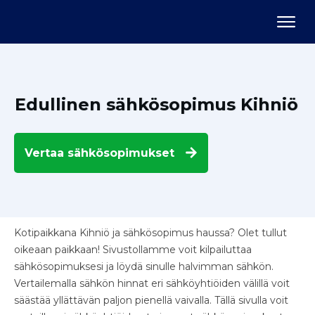
Usein kysyttyä
Arvostelut
Tietoa meistä
Edullinen sähkösopimus Kihniö
Asiakaspalvelu
Vertaa
sähkösopimukset
Kotipaikkana Kihniö ja sähkösopimus haussa? Olet tullut
oikeaan paikkaan! Sivustollamme voit kilpailuttaa
sähkösopimuksesi ja löydä sinulle halvimman sähkön.
Vertailemalla sähkön hinnat eri sähköyhtiöiden välillä voit
säästää yllättävän paljon pienellä vaivalla. Tällä sivulla voit