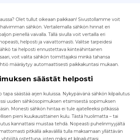
ussa? Olet tullut oikeaan paikkaan! Sivustollamme voit
e halvimman sähkön. Vertailemalla sähkön hinnat eri
jon pienellä vaivalla. Tällä sivulla voit vertailla eri
easti, helposti ja vaivattomasti. Valitse tarpeidesi
ähkö tai helposti ennustettava kiinteähintainen
ri, voit valita sähkön toimittajaksi minkä tahansa
yhtiö määräytyy automaattisesti paikkakuntasi mukaan.
imuksen säästät helposti
tapa säästää arjen kuluissa. Nykypäivänä sähkön kilpailutus
osessi uuden sähkösopimuksen etsimisestä sopimuksen
äsin. Monesti sähkön hintaa ei tule ajatelleeksi pitkässä
isen pieni kuukausittainen kulu. Tästä huolimatta – tai
ilutus kannattaisi muistaa tehdä. Nopeasti puhelinmyyjältä
ttomasti pitkällä aikavälillä tulla maksamaan yllättävän
yhtiöltä ostettuna, joten miksi et kilpailuttaisi