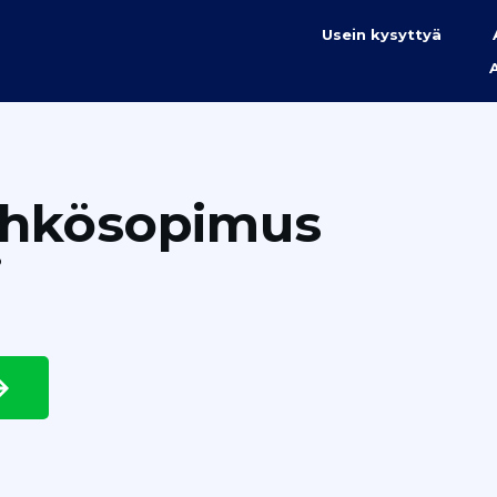
Usein kysyttyä
ähkösopimus
i