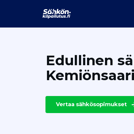
Edullinen s
Kemiönsaar
Vertaa
sähkösopimukset