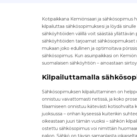
Kotipaikkana Kemiönsaari ja sähkösopimus ha
kilpailuttaa sähkösopimuksesi ja löydä sinull
sähköyhtiöiden välillä voit säästää yllättävän pal
sähköyhtiöiden tarjoamat sähkösopimukset nop
mukaan joko edullinen ja optimoitava pörssis
sähkösopimus. Kun asuinpaikkasi on Kemiönsaa
suomalaisen sähköyhtiön – ainoastaan siirto
Kilpailuttamalla sähkösop
Sähkösopimuksen kilpailuttaminen on helppo 
onnistuu vaivattomasti netissä, ja koko pr
tilaamiseen onnistuu kätevästi kotisohvalta k
juoksussa – onhan kyseessä kuitenkin suhteell
oikeastaan juuri tämän vuoksi – sähkön kilpa
ostettu sähkösopimus voi nimittäin huomaama
paljon. Sähkö on täysin samanlaista jokaiselta 