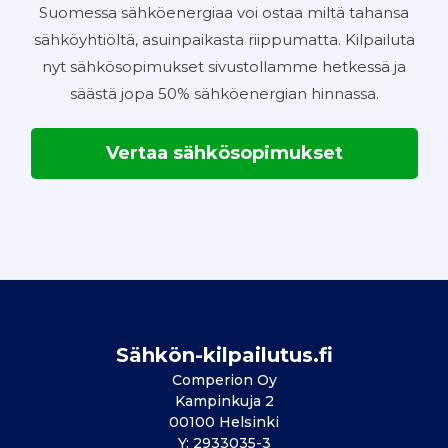
Suomessa sähköenergiaa voi ostaa miltä tahansa
sähköyhtiöltä, asuinpaikasta riippumatta. Kilpailuta
nyt sähkösopimukset sivustollamme hetkessä ja
säästä jopa 50% sähköenergian hinnassa.
Vertaa sähkösopimukset
Sähkön-kilpailutus.fi
Comperion Oy
Kampinkuja 2
00100 Helsinki
Y: 2933035-3