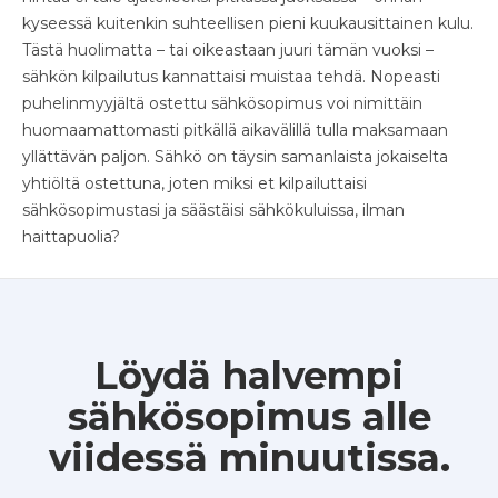
kyseessä kuitenkin suhteellisen pieni kuukausittainen kulu.
Tästä huolimatta – tai oikeastaan juuri tämän vuoksi –
sähkön kilpailutus kannattaisi muistaa tehdä. Nopeasti
puhelinmyyjältä ostettu sähkösopimus voi nimittäin
huomaamattomasti pitkällä aikavälillä tulla maksamaan
yllättävän paljon. Sähkö on täysin samanlaista jokaiselta
yhtiöltä ostettuna, joten miksi et kilpailuttaisi
sähkösopimustasi ja säästäisi sähkökuluissa, ilman
haittapuolia?
Löydä halvempi
sähkösopimus alle
viidessä minuutissa.