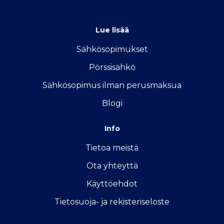
info@sahkon-kilpailutus.fi
Lue lisää
Sähkösopimukse
t
Pörssisähkö
Sähkösopimus ilman perusmaksua
Blogi
Info
Tietoa meistä
Ota yhteyttä
Käyttöehdot
Tietosuoja- ja rekisteriseloste