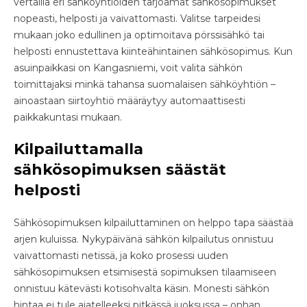
vertailla eri sähköyhtiöiden tarjoamat sähkösopimukset
nopeasti, helposti ja vaivattomasti. Valitse tarpeidesi
mukaan joko edullinen ja optimoitava pörssisähkö tai
helposti ennustettava kiinteähintainen sähkösopimus. Kun
asuinpaikkasi on Kangasniemi, voit valita sähkön
toimittajaksi minkä tahansa suomalaisen sähköyhtiön –
ainoastaan siirtoyhtiö määräytyy automaattisesti
paikkakuntasi mukaan.
Kilpailuttamalla
sähkösopimuksen säästät
helposti
Sähkösopimuksen kilpailuttaminen on helppo tapa säästää
arjen kuluissa. Nykypäivänä sähkön kilpailutus onnistuu
vaivattomasti netissä, ja koko prosessi uuden
sähkösopimuksen etsimisestä sopimuksen tilaamiseen
onnistuu kätevästi kotisohvalta käsin. Monesti sähkön
hintaa ei tule ajatelleeksi pitkässä juoksussa – onhan