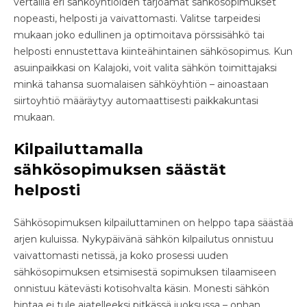
vertailla eri sähköyhtiöiden tarjoamat sähkösopimukset
nopeasti, helposti ja vaivattomasti. Valitse tarpeidesi
mukaan joko edullinen ja optimoitava pörssisähkö tai
helposti ennustettava kiinteähintainen sähkösopimus. Kun
asuinpaikkasi on Kalajoki, voit valita sähkön toimittajaksi
minkä tahansa suomalaisen sähköyhtiön – ainoastaan
siirtoyhtiö määräytyy automaattisesti paikkakuntasi
mukaan.
Kilpailuttamalla
sähkösopimuksen säästät
helposti
Sähkösopimuksen kilpailuttaminen on helppo tapa säästää
arjen kuluissa. Nykypäivänä sähkön kilpailutus onnistuu
vaivattomasti netissä, ja koko prosessi uuden
sähkösopimuksen etsimisestä sopimuksen tilaamiseen
onnistuu kätevästi kotisohvalta käsin. Monesti sähkön
hintaa ei tule ajatelleeksi pitkässä juoksussa – onhan