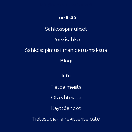
info@sahkon-kilpailutus.fi
Lue lisää
Sähkösopimukse
t
Pörssisähkö
Sähkösopimus ilman perusmaksua
Blogi
Info
Tietoa meistä
Ota yhteyttä
Käyttöehdot
Tietosuoja- ja rekisteriseloste