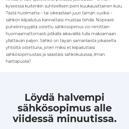
kyseessä kuitenkin suhteellisen pieni kuukausittainen kulu.
Tästä huolimatta – tai oikeastaan juuri tämän vuoksi –
sähkön kilpailutus kannattaisi muistaa tehdä. Nopeasti
puhelinmyyjältä ostettu sähkösopimus voi nimittäin
huomaamattomasti pitkällä aikavälillä tulla maksamaan
yllättävän paljon. Sähkö on täysin samanlaista jokaiselta
yhtiöltä ostettuna, joten miksi et kilpailuttaisi
sähkösopimustasi ja säästäisi sähkökuluissa, ilman
haittapuolia?
Löydä halvempi
sähkösopimus alle
viidessä minuutissa.