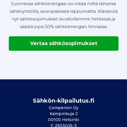
Suomessa sähköenergiaa voi ostaa miltä tahansa
sähköyhtiöltä, asuinpaikasta riippumatta. Kilpailuta
nyt sähkösopimukset sivustollamme hetkessä ja
säästä jopa 50% sähköenergian hinnassa.
Vertaa sähkösopimukset
Sähkön-kilpailutus.fi
Comperion Oy
Kampinkuja 2
00100 Helsinki
Y: 2933035-3