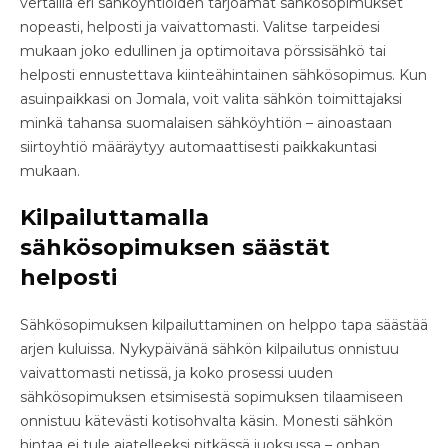
vertailla eri sähköyhtiöiden tarjoamat sähkösopimukset
nopeasti, helposti ja vaivattomasti. Valitse tarpeidesi
mukaan joko edullinen ja optimoitava pörssisähkö tai
helposti ennustettava kiinteähintainen sähkösopimus. Kun
asuinpaikkasi on Jomala, voit valita sähkön toimittajaksi
minkä tahansa suomalaisen sähköyhtiön – ainoastaan
siirtoyhtiö määräytyy automaattisesti paikkakuntasi
mukaan.
Kilpailuttamalla
sähkösopimuksen säästät
helposti
Sähkösopimuksen kilpailuttaminen on helppo tapa säästää
arjen kuluissa. Nykypäivänä sähkön kilpailutus onnistuu
vaivattomasti netissä, ja koko prosessi uuden
sähkösopimuksen etsimisestä sopimuksen tilaamiseen
onnistuu kätevästi kotisohvalta käsin. Monesti sähkön
hintaa ei tule ajatelleeksi pitkässä juoksussa – onhan