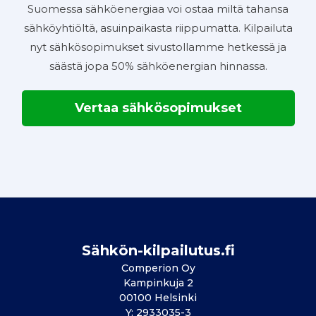
Suomessa sähköenergiaa voi ostaa miltä tahansa
sähköyhtiöltä, asuinpaikasta riippumatta. Kilpailuta
nyt sähkösopimukset sivustollamme hetkessä ja
säästä jopa 50% sähköenergian hinnassa.
Vertaa sähkösopimukset
Sähkön-kilpailutus.fi
Comperion Oy
Kampinkuja 2
00100 Helsinki
Y: 2933035-3