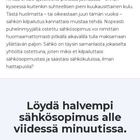
kyseessä kuitenkin suhteellisen pieni kuukausittainen kulu.
Tästä huolimatta – tai oikeastaan juuri tämän vuoksi –
sähkön kilpailutus kannattaisi muistaa tehdä. Nopeasti
puhelinmyyjältä ostettu sähkösopimus voi nimittäin
huomaamattomasti pitkällä aikavälillä tulla maksamaan
yllättävän paljon. Sähkö on täysin samanlaista jokaiselta
yhtiöltä ostettuna, joten miksi et kilpailuttaisi
sähkösopimustasi ja säästäisi sähkökuluissa, ilman
haittapuolia?
Löydä halvempi
sähkösopimus alle
viidessä minuutissa.