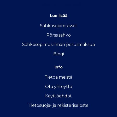
info@sahkon-kilpailutus.fi
Lue lisää
Sähkösopimukse
t
Pörssisähkö
Sähkösopimus ilman perusmaksua
Blogi
Info
Tietoa meistä
Ota yhteyttä
Käyttöehdot
Tietosuoja- ja rekisteriseloste