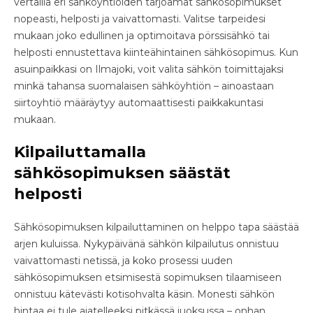
vertailla eri sähköyhtiöiden tarjoamat sähkösopimukset
nopeasti, helposti ja vaivattomasti. Valitse tarpeidesi
mukaan joko edullinen ja optimoitava pörssisähkö tai
helposti ennustettava kiinteähintainen sähkösopimus. Kun
asuinpaikkasi on Ilmajoki, voit valita sähkön toimittajaksi
minkä tahansa suomalaisen sähköyhtiön – ainoastaan
siirtoyhtiö määräytyy automaattisesti paikkakuntasi
mukaan.
Kilpailuttamalla
sähkösopimuksen säästät
helposti
Sähkösopimuksen kilpailuttaminen on helppo tapa säästää
arjen kuluissa. Nykypäivänä sähkön kilpailutus onnistuu
vaivattomasti netissä, ja koko prosessi uuden
sähkösopimuksen etsimisestä sopimuksen tilaamiseen
onnistuu kätevästi kotisohvalta käsin. Monesti sähkön
hintaa ei tule ajatelleeksi pitkässä juoksussa – onhan