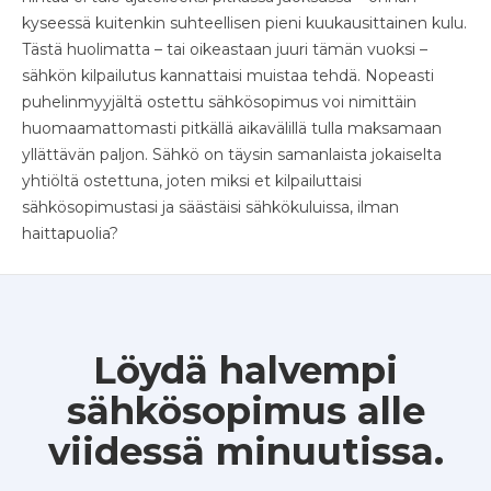
kyseessä kuitenkin suhteellisen pieni kuukausittainen kulu.
Tästä huolimatta – tai oikeastaan juuri tämän vuoksi –
sähkön kilpailutus kannattaisi muistaa tehdä. Nopeasti
puhelinmyyjältä ostettu sähkösopimus voi nimittäin
huomaamattomasti pitkällä aikavälillä tulla maksamaan
yllättävän paljon. Sähkö on täysin samanlaista jokaiselta
yhtiöltä ostettuna, joten miksi et kilpailuttaisi
sähkösopimustasi ja säästäisi sähkökuluissa, ilman
haittapuolia?
Löydä halvempi
sähkösopimus alle
viidessä minuutissa.