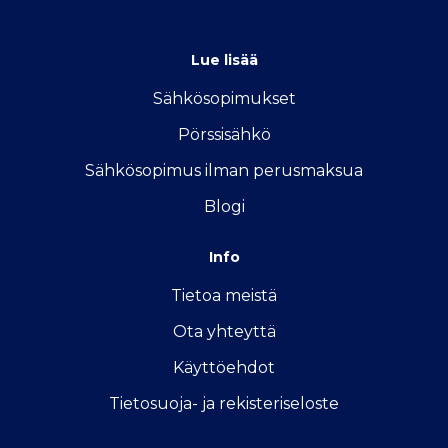
info@sahkon-kilpailutus.fi
Lue lisää
Sähkösopimukse
t
Pörssisähkö
Sähkösopimus ilman perusmaksua
Blogi
Info
Tietoa meistä
Ota yhteyttä
Käyttöehdot
Tietosuoja- ja rekisteriseloste