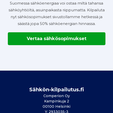
Suomessa sähköenergiaa voi ostaa miltä tahansa
sähköyhtiöltä, asuinpaikasta riippumatta. Kilpailuta
nyt sähkösopimukset sivustollamme hetkessä ja
säästä jopa 50% sähköenergian hinnassa.
Vertaa sähkösopimukset
Sähkön-kilpailutus.fi
Comperion Oy
Kampinkuja 2
00100 Helsinki
Y: 2933035-3