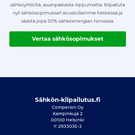
sähköyhtiöltä, asuinpaikasta riippumatta. Kilpailuta
nyt sähkösopimukset sivustollamme hetkessä ja
säästä jopa 50% sähköenergian hinnassa.
Vertaa sähkösopimukset
Sähkön-kilpailutus.fi
Comperion Oy
Kampinkuja 2
00100 Helsinki
Y: 2933035-3
info@sahkon-kilpailutus.fi