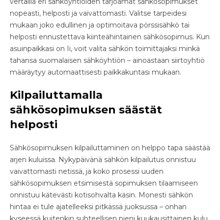
vertailla eri sähköyhtiöiden tarjoamat sähkösopimukset
nopeasti, helposti ja vaivattomasti. Valitse tarpeidesi
mukaan joko edullinen ja optimoitava pörssisähkö tai
helposti ennustettava kiinteähintainen sähkösopimus. Kun
asuinpaikkasi on Ii, voit valita sähkön toimittajaksi minkä
tahansa suomalaisen sähköyhtiön – ainoastaan siirtoyhtiö
määräytyy automaattisesti paikkakuntasi mukaan.
Kilpailuttamalla
sähkösopimuksen säästät
helposti
Sähkösopimuksen kilpailuttaminen on helppo tapa säästää
arjen kuluissa. Nykypäivänä sähkön kilpailutus onnistuu
vaivattomasti netissä, ja koko prosessi uuden
sähkösopimuksen etsimisestä sopimuksen tilaamiseen
onnistuu kätevästi kotisohvalta käsin. Monesti sähkön
hintaa ei tule ajatelleeksi pitkässä juoksussa – onhan
kyseessä kuitenkin suhteellisen pieni kuukausittainen kulu.