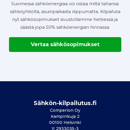
Suomessa sähköenergiaa voi ostaa miltä tahansa
sähköyhtiöltä, asuinpaikasta riippumatta. Kilpailuta
nyt sähkösopimukset sivustollamme hetkessä ja
säästä jopa 50% sähköenergian hinnassa.
Vertaa sähkösopimukset
Sähkön-kilpailutus.fi
Comperion Oy
Kampinkuja 2
00100 Helsinki
Y: 2933035-3