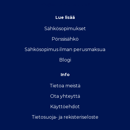
info@sahkon-kilpailutus.fi
Lue lisää
Sähkösopimukse
t
Pörssisähkö
Sähkösopimus ilman perusmaksua
Blogi
Info
Tietoa meistä
Ota yhteyttä
Käyttöehdot
Tietosuoja- ja rekisteriseloste