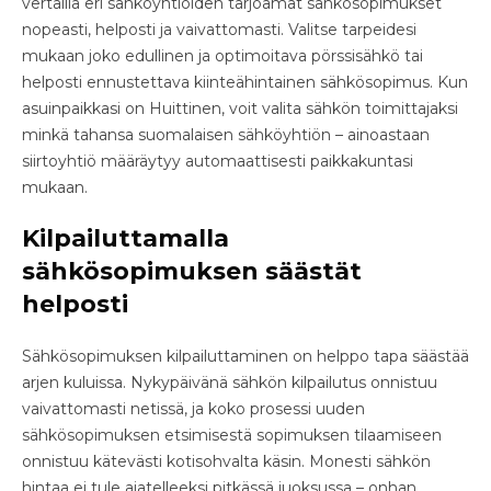
vertailla eri sähköyhtiöiden tarjoamat sähkösopimukset
nopeasti, helposti ja vaivattomasti. Valitse tarpeidesi
mukaan joko edullinen ja optimoitava pörssisähkö tai
helposti ennustettava kiinteähintainen sähkösopimus. Kun
asuinpaikkasi on Huittinen, voit valita sähkön toimittajaksi
minkä tahansa suomalaisen sähköyhtiön – ainoastaan
siirtoyhtiö määräytyy automaattisesti paikkakuntasi
mukaan.
Kilpailuttamalla
sähkösopimuksen säästät
helposti
Sähkösopimuksen kilpailuttaminen on helppo tapa säästää
arjen kuluissa. Nykypäivänä sähkön kilpailutus onnistuu
vaivattomasti netissä, ja koko prosessi uuden
sähkösopimuksen etsimisestä sopimuksen tilaamiseen
onnistuu kätevästi kotisohvalta käsin. Monesti sähkön
hintaa ei tule ajatelleeksi pitkässä juoksussa – onhan