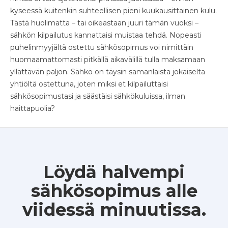
kyseessä kuitenkin suhteellisen pieni kuukausittainen kulu.
Tästä huolimatta – tai oikeastaan juuri tämän vuoksi –
sähkön kilpailutus kannattaisi muistaa tehdä. Nopeasti
puhelinmyyjältä ostettu sähkösopimus voi nimittäin
huomaamattomasti pitkällä aikavälillä tulla maksamaan
yllättävän paljon. Sähkö on täysin samanlaista jokaiselta
yhtiöltä ostettuna, joten miksi et kilpailuttaisi
sähkösopimustasi ja säästäisi sähkökuluissa, ilman
haittapuolia?
Löydä halvempi
sähkösopimus alle
viidessä minuutissa.