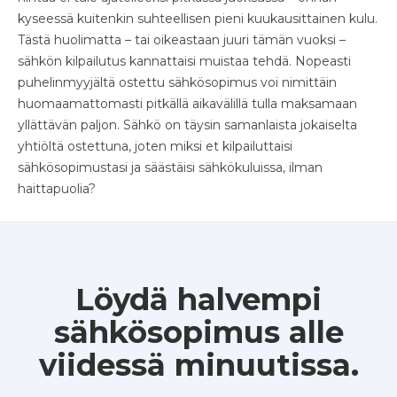
kyseessä kuitenkin suhteellisen pieni kuukausittainen kulu.
Tästä huolimatta – tai oikeastaan juuri tämän vuoksi –
sähkön kilpailutus kannattaisi muistaa tehdä. Nopeasti
puhelinmyyjältä ostettu sähkösopimus voi nimittäin
huomaamattomasti pitkällä aikavälillä tulla maksamaan
yllättävän paljon. Sähkö on täysin samanlaista jokaiselta
yhtiöltä ostettuna, joten miksi et kilpailuttaisi
sähkösopimustasi ja säästäisi sähkökuluissa, ilman
haittapuolia?
Löydä halvempi
sähkösopimus alle
viidessä minuutissa.