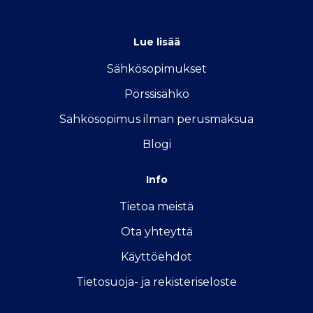
info@sahkon-kilpailutus.fi
Lue lisää
Sähkösopimukse
t
Pörssisähkö
Sähkösopimus ilman perusmaksua
Blogi
Info
Tietoa meistä
Ota yhteyttä
Käyttöehdot
Tietosuoja- ja rekisteriseloste