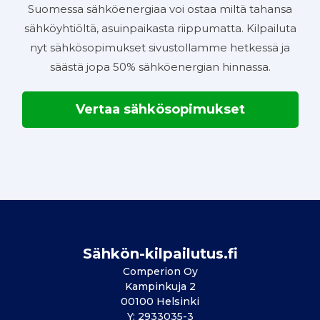
Suomessa sähköenergiaa voi ostaa miltä tahansa
sähköyhtiöltä, asuinpaikasta riippumatta. Kilpailuta
nyt sähkösopimukset sivustollamme hetkessä ja
säästä jopa 50% sähköenergian hinnassa.
Vertaa sähkösopimukset
Sähkön-kilpailutus.fi
Comperion Oy
Kampinkuja 2
00100 Helsinki
Y: 2933035-3