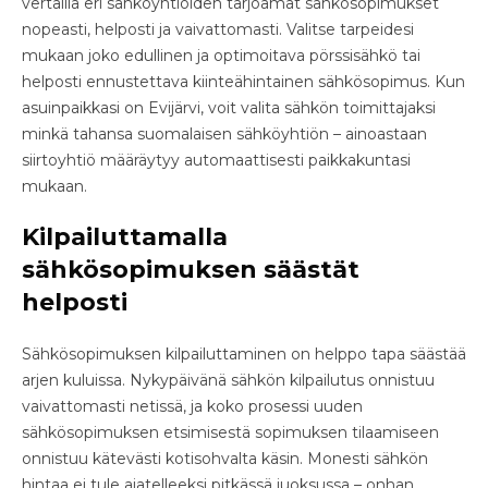
vertailla eri sähköyhtiöiden tarjoamat sähkösopimukset
nopeasti, helposti ja vaivattomasti. Valitse tarpeidesi
mukaan joko edullinen ja optimoitava pörssisähkö tai
helposti ennustettava kiinteähintainen sähkösopimus. Kun
asuinpaikkasi on Evijärvi, voit valita sähkön toimittajaksi
minkä tahansa suomalaisen sähköyhtiön – ainoastaan
siirtoyhtiö määräytyy automaattisesti paikkakuntasi
mukaan.
Kilpailuttamalla
sähkösopimuksen säästät
helposti
Sähkösopimuksen kilpailuttaminen on helppo tapa säästää
arjen kuluissa. Nykypäivänä sähkön kilpailutus onnistuu
vaivattomasti netissä, ja koko prosessi uuden
sähkösopimuksen etsimisestä sopimuksen tilaamiseen
onnistuu kätevästi kotisohvalta käsin. Monesti sähkön
hintaa ei tule ajatelleeksi pitkässä juoksussa – onhan