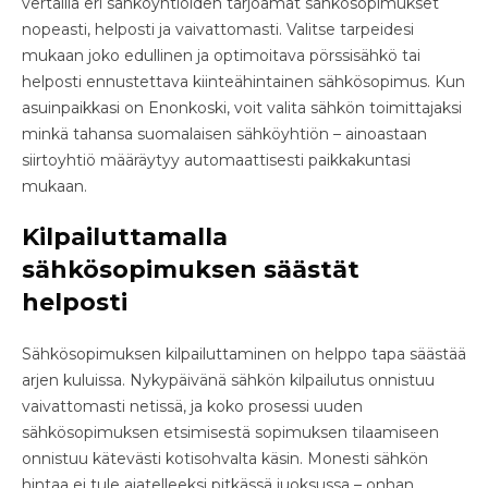
vertailla eri sähköyhtiöiden tarjoamat sähkösopimukset
nopeasti, helposti ja vaivattomasti. Valitse tarpeidesi
mukaan joko edullinen ja optimoitava pörssisähkö tai
helposti ennustettava kiinteähintainen sähkösopimus. Kun
asuinpaikkasi on Enonkoski, voit valita sähkön toimittajaksi
minkä tahansa suomalaisen sähköyhtiön – ainoastaan
siirtoyhtiö määräytyy automaattisesti paikkakuntasi
mukaan.
Kilpailuttamalla
sähkösopimuksen säästät
helposti
Sähkösopimuksen kilpailuttaminen on helppo tapa säästää
arjen kuluissa. Nykypäivänä sähkön kilpailutus onnistuu
vaivattomasti netissä, ja koko prosessi uuden
sähkösopimuksen etsimisestä sopimuksen tilaamiseen
onnistuu kätevästi kotisohvalta käsin. Monesti sähkön
hintaa ei tule ajatelleeksi pitkässä juoksussa – onhan