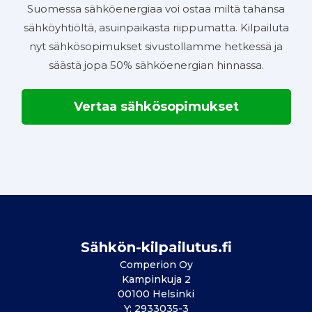
Suomessa sähköenergiaa voi ostaa miltä tahansa
sähköyhtiöltä, asuinpaikasta riippumatta. Kilpailuta
nyt sähkösopimukset sivustollamme hetkessä ja
säästä jopa 50% sähköenergian hinnassa.
Vertaa sähkösopimukset
Sähkön-kilpailutus.fi
Comperion Oy
Kampinkuja 2
00100 Helsinki
Y: 2933035-3