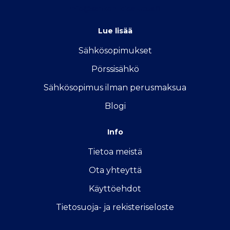
info@sahkon-kilpailutus.fi
Lue lisää
Sähkösopimukse
t
Pörssisähkö
Sähkösopimus ilman perusmaksua
Blogi
Info
Tietoa meistä
Ota yhteyttä
Käyttöehdot
Tietosuoja- ja rekisteriseloste