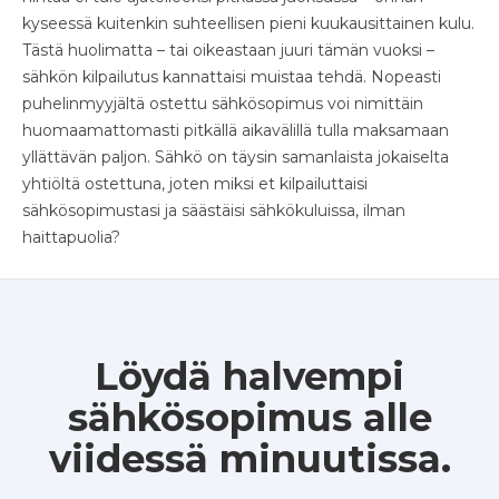
kyseessä kuitenkin suhteellisen pieni kuukausittainen kulu.
Tästä huolimatta – tai oikeastaan juuri tämän vuoksi –
sähkön kilpailutus kannattaisi muistaa tehdä. Nopeasti
puhelinmyyjältä ostettu sähkösopimus voi nimittäin
huomaamattomasti pitkällä aikavälillä tulla maksamaan
yllättävän paljon. Sähkö on täysin samanlaista jokaiselta
yhtiöltä ostettuna, joten miksi et kilpailuttaisi
sähkösopimustasi ja säästäisi sähkökuluissa, ilman
haittapuolia?
Löydä halvempi
sähkösopimus alle
viidessä minuutissa.