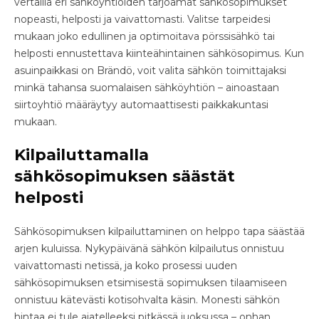
vertailla eri sähköyhtiöiden tarjoamat sähkösopimukset
nopeasti, helposti ja vaivattomasti. Valitse tarpeidesi
mukaan joko edullinen ja optimoitava pörssisähkö tai
helposti ennustettava kiinteähintainen sähkösopimus. Kun
asuinpaikkasi on Brändö, voit valita sähkön toimittajaksi
minkä tahansa suomalaisen sähköyhtiön – ainoastaan
siirtoyhtiö määräytyy automaattisesti paikkakuntasi
mukaan.
Kilpailuttamalla
sähkösopimuksen säästät
helposti
Sähkösopimuksen kilpailuttaminen on helppo tapa säästää
arjen kuluissa. Nykypäivänä sähkön kilpailutus onnistuu
vaivattomasti netissä, ja koko prosessi uuden
sähkösopimuksen etsimisestä sopimuksen tilaamiseen
onnistuu kätevästi kotisohvalta käsin. Monesti sähkön
hintaa ei tule ajatelleeksi pitkässä juoksussa – onhan