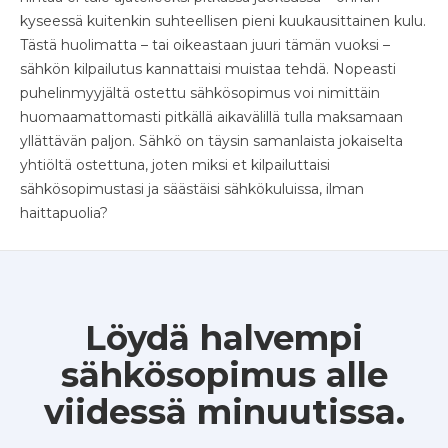
kyseessä kuitenkin suhteellisen pieni kuukausittainen kulu.
Tästä huolimatta – tai oikeastaan juuri tämän vuoksi –
sähkön kilpailutus kannattaisi muistaa tehdä. Nopeasti
puhelinmyyjältä ostettu sähkösopimus voi nimittäin
huomaamattomasti pitkällä aikavälillä tulla maksamaan
yllättävän paljon. Sähkö on täysin samanlaista jokaiselta
yhtiöltä ostettuna, joten miksi et kilpailuttaisi
sähkösopimustasi ja säästäisi sähkökuluissa, ilman
haittapuolia?
Löydä halvempi
sähkösopimus alle
viidessä minuutissa.