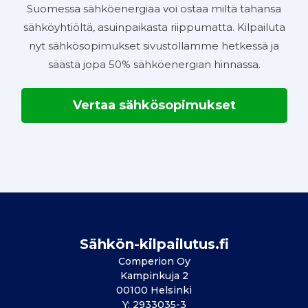
Suomessa sähköenergiaa voi ostaa miltä tahansa
sähköyhtiöltä, asuinpaikasta riippumatta. Kilpailuta
nyt sähkösopimukset sivustollamme hetkessä ja
säästä jopa 50% sähköenergian hinnassa.
Vertaa sähkösopimukset
Sähkön-kilpailutus.fi
Comperion Oy
Kampinkuja 2
00100 Helsinki
Y: 2933035-3