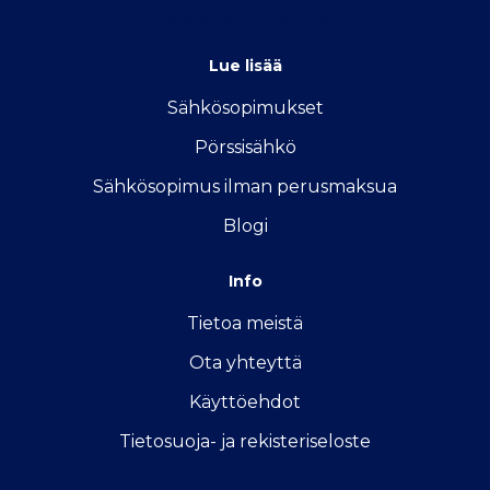
info@sahkon-kilpailutus.fi
Lue lisää
Sähkösopimukse
t
Pörssisähkö
Sähkösopimus ilman perusmaksua
Blogi
Info
Tietoa meistä
Ota yhteyttä
Käyttöehdot
Tietosuoja- ja rekisteriseloste