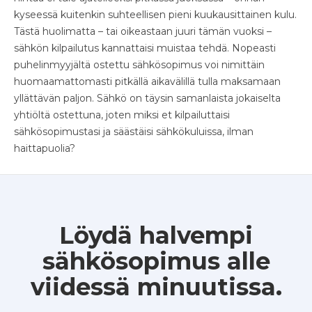
kyseessä kuitenkin suhteellisen pieni kuukausittainen kulu.
Tästä huolimatta – tai oikeastaan juuri tämän vuoksi –
sähkön kilpailutus kannattaisi muistaa tehdä. Nopeasti
puhelinmyyjältä ostettu sähkösopimus voi nimittäin
huomaamattomasti pitkällä aikavälillä tulla maksamaan
yllättävän paljon. Sähkö on täysin samanlaista jokaiselta
yhtiöltä ostettuna, joten miksi et kilpailuttaisi
sähkösopimustasi ja säästäisi sähkökuluissa, ilman
haittapuolia?
Löydä halvempi
sähkösopimus alle
viidessä minuutissa.