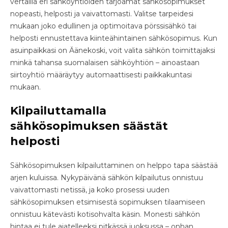
vertailla eri sähköyhtiöiden tarjoamat sähkösopimukset
nopeasti, helposti ja vaivattomasti. Valitse tarpeidesi
mukaan joko edullinen ja optimoitava pörssisähkö tai
helposti ennustettava kiinteähintainen sähkösopimus. Kun
asuinpaikkasi on Äänekoski, voit valita sähkön toimittajaksi
minkä tahansa suomalaisen sähköyhtiön – ainoastaan
siirtoyhtiö määräytyy automaattisesti paikkakuntasi
mukaan.
Kilpailuttamalla
sähkösopimuksen säästät
helposti
Sähkösopimuksen kilpailuttaminen on helppo tapa säästää
arjen kuluissa. Nykypäivänä sähkön kilpailutus onnistuu
vaivattomasti netissä, ja koko prosessi uuden
sähkösopimuksen etsimisestä sopimuksen tilaamiseen
onnistuu kätevästi kotisohvalta käsin. Monesti sähkön
hintaa ei tule ajatelleeksi pitkässä juoksussa – onhan