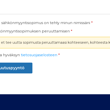
tä sähkönmyyntisopimus on tehty minun nimissäni
*
hkönmyyntisopimuksen peruuttamisen
*
i et tee uutta sopimusta peruuttamaasi kohteeseen, kohteesta 
ja hyväksyn
tietosuojaselosteen
*
uutuspyyntö