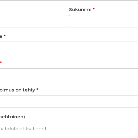
Sukunimi
*
te
*
*
opimus on tehty
*
aaehtoinen)