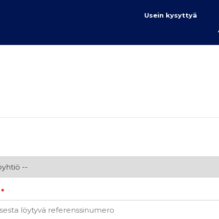
Usein kysyttyä
i
*