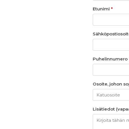
Etunimi
*
Sähköpostiosoi
Puhelinnumero
Osoite, johon s
Lisätiedot (vap