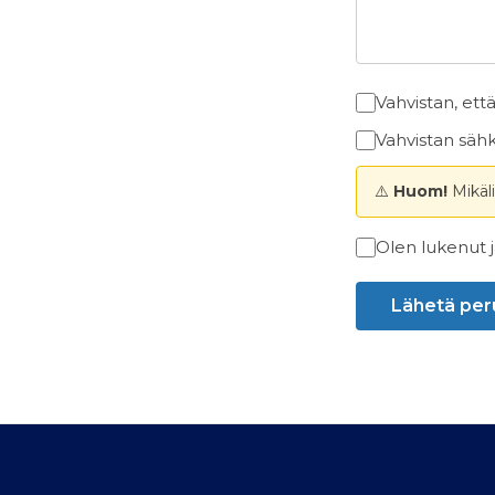
Vahvistan, et
Vahvistan sä
⚠️
Huom!
Mikäl
Olen lukenut 
Lähetä per