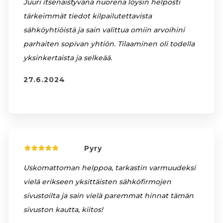
Juuri itsenäistyvänä nuorena löysin helposti
tärkeimmät tiedot kilpailutettavista
sähköyhtiöistä ja sain valittua omiin arvoihini
parhaiten sopivan yhtiön. Tilaaminen oli todella
yksinkertaista ja selkeää.
27.6.2024
Pyry
Uskomattoman helppoa, tarkastin varmuudeksi
vielä erikseen yksittäisten sähköfirmojen
sivustoilta ja sain vielä paremmat hinnat tämän
sivuston kautta, kiitos!