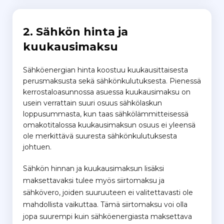
2. Sähkön hinta ja
kuukausimaksu
Sähköenergian hinta koostuu kuukausittaisesta
perusmaksusta sekä sähkönkulutuksesta. Pienessä
kerrostaloasunnossa asuessa kuukausimaksu on
usein verrattain suuri osuus sähkölaskun
loppusummasta, kun taas sähkölämmitteisessä
omakotitalossa kuukausimaksun osuus ei yleensä
ole merkittävä suuresta sähkönkulutuksesta
johtuen.
Sähkön hinnan ja kuukausimaksun lisäksi
maksettavaksi tulee myös siirtomaksu ja
sähkövero, joiden suuruuteen ei valitettavasti ole
mahdollista vaikuttaa. Tämä siirtomaksu voi olla
jopa suurempi kuin sähköenergiasta maksettava