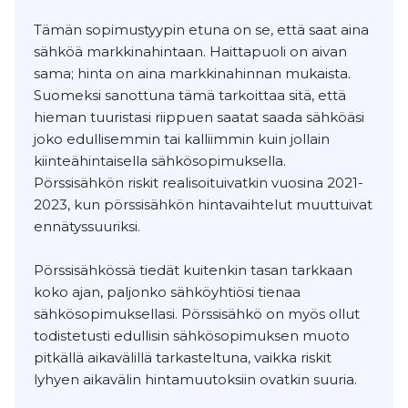
Tämän sopimustyypin etuna on se, että saat aina
sähköä markkinahintaan. Haittapuoli on aivan
sama; hinta on aina markkinahinnan mukaista.
Suomeksi sanottuna tämä tarkoittaa sitä, että
hieman tuuristasi riippuen saatat saada sähköäsi
joko edullisemmin tai kalliimmin kuin jollain
kiinteähintaisella sähkösopimuksella.
Pörssisähkön riskit realisoituivatkin vuosina 2021-
2023, kun pörssisähkön hintavaihtelut muuttuivat
ennätyssuuriksi.
Pörssisähkössä tiedät kuitenkin tasan tarkkaan
koko ajan, paljonko sähköyhtiösi tienaa
sähkösopimuksellasi. Pörssisähkö on myös ollut
todistetusti edullisin sähkösopimuksen muoto
pitkällä aikavälillä tarkasteltuna, vaikka riskit
lyhyen aikavälin hintamuutoksiin ovatkin suuria.