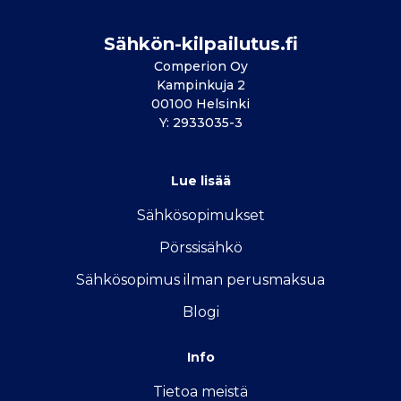
Sähkön-kilpailutus.fi
Comperion Oy
Kampinkuja 2
00100 Helsinki
Y: 2933035-3
info@sahkon-kilpailutus.fi
Lue lisää
Sähkösopimukse
t
Pörssisähkö
Sähkösopimus ilman perusmaksua
Blogi
Info
Tietoa meistä