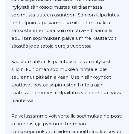
nykyistä sähkösopimustasi tai tilaamassa
sopimusta uuteen asuntoon. Sähkön kilpailutus
on helpoin tapa varmistua siitä, ettet maksa
sähköstä enempää kuin on tarve – tilaamalla
edullisen sopimuksen palvelumme kautta voit
säästää jopa satoja euroja vuodessa.
Säästöä sähkön kilpailutuksella saa erityisesti
silloin, kun oman sopimuksen hintaa ei ole
seurannut pitkään aikaan. Usein sähköyhtiöt
saattavat nostaa sopimusten hintoja ajan
saatossa, ja monesti kilpailutus voi unohtua näissä
tilanteissa.
Palvelussamme voit vertailla sopimuksia helposti
ja nopeasti, ja pyrimme tuomaan
sähkösopimuksia ja niiden hinnoittelua koskevan