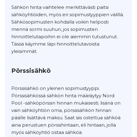
Sähkön hinta vaihtelee merkittävästi paitsi
sähköyhtiöiden, myös eri sopimustyyppien välillä.
Sähkösopimusten kohdalla voikin helposti
mennä sormi suuhun, jos sopimusten
hinnoittelutapoihin ei ole aiemmin tutustunut.
Tässä käymme läpi hinnoittelutavoista
yleisimmät.
Pörssisähkö
Pörssisähkö on yleinen sopimustyyppi.
Pörssisähkössä sähkön hinta määräytyy Nord
Pool -sähköpörssin hinnan mukaisesti; lisänä on
vain sähköyhtiön oma, pörssisähkön hinnan
päälle lisättävä maksu. Saat siis ostettua sähköä
aina perustuen pörssihintaan, eli hintaan, jolla
myös sähköyhtiö ostaa sähköä.