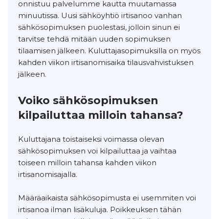
onnistuu palvelumme kautta muutamassa
minuutissa. Uusi sähköyhtiö irtisanoo vanhan
sähkösopimuksen puolestasi, jolloin sinun ei
tarvitse tehdä mitään uuden sopimuksen
tilaamisen jälkeen. Kuluttajasopimuksilla on myös
kahden viikon irtisanomisaika tilausvahvistuksen
jälkeen.
Voiko sähkösopimuksen
kilpailuttaa milloin tahansa?
Kuluttajana toistaiseksi voimassa olevan
sähkösopimuksen voi kilpailuttaa ja vaihtaa
toiseen milloin tahansa kahden viikon
irtisanomisajalla.
Määräaikaista sähkösopimusta ei usemmiten voi
irtisanoa ilman lisäkuluja. Poikkeuksen tähän