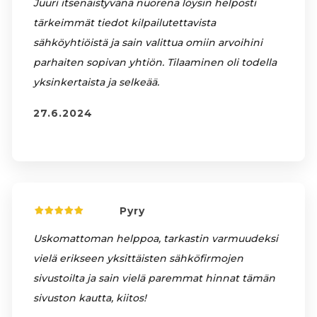
Juuri itsenäistyvänä nuorena löysin helposti
tärkeimmät tiedot kilpailutettavista
sähköyhtiöistä ja sain valittua omiin arvoihini
parhaiten sopivan yhtiön. Tilaaminen oli todella
yksinkertaista ja selkeää.
27.6.2024
Pyry
Uskomattoman helppoa, tarkastin varmuudeksi
vielä erikseen yksittäisten sähköfirmojen
sivustoilta ja sain vielä paremmat hinnat tämän
sivuston kautta, kiitos!