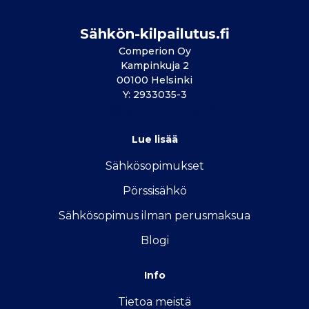
Sähkön-kilpailutus.fi
Comperion Oy
Kampinkuja 2
00100 Helsinki
Y: 2933035-3
info@sahkon-kilpailutus.fi
Lue lisää
Sähkösopimukse
t
Pörssisähkö
Sähkösopimus ilman perusmaksua
Blogi
Info
Tietoa meistä