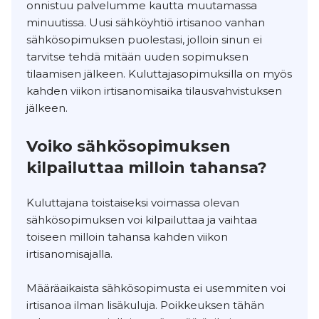
onnistuu palvelumme kautta muutamassa
minuutissa. Uusi sähköyhtiö irtisanoo vanhan
sähkösopimuksen puolestasi, jolloin sinun ei
tarvitse tehdä mitään uuden sopimuksen
tilaamisen jälkeen. Kuluttajasopimuksilla on myös
kahden viikon irtisanomisaika tilausvahvistuksen
jälkeen.
Voiko sähkösopimuksen
kilpailuttaa milloin tahansa?
Kuluttajana toistaiseksi voimassa olevan
sähkösopimuksen voi kilpailuttaa ja vaihtaa
toiseen milloin tahansa kahden viikon
irtisanomisajalla.
Määräaikaista sähkösopimusta ei usemmiten voi
irtisanoa ilman lisäkuluja. Poikkeuksen tähän