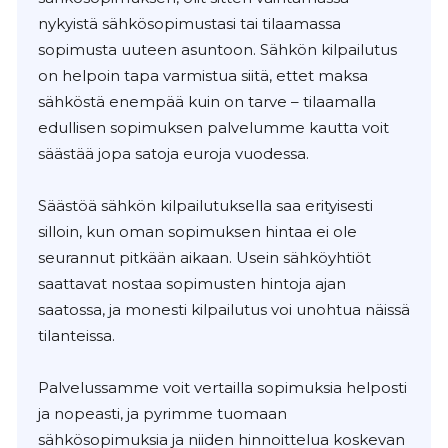
nykyistä sähkösopimustasi tai tilaamassa
sopimusta uuteen asuntoon. Sähkön kilpailutus
on helpoin tapa varmistua siitä, ettet maksa
sähköstä enempää kuin on tarve – tilaamalla
edullisen sopimuksen palvelumme kautta voit
säästää jopa satoja euroja vuodessa.
Säästöä sähkön kilpailutuksella saa erityisesti
silloin, kun oman sopimuksen hintaa ei ole
seurannut pitkään aikaan. Usein sähköyhtiöt
saattavat nostaa sopimusten hintoja ajan
saatossa, ja monesti kilpailutus voi unohtua näissä
tilanteissa.
Palvelussamme voit vertailla sopimuksia helposti
ja nopeasti, ja pyrimme tuomaan
sähkösopimuksia ja niiden hinnoittelua koskevan