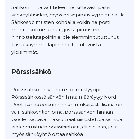
Sähkön hinta vaihtelee merkittävästi paitsi
sähköyhtiöiden, myös eri sopimustyyppien välillä.
Sähkösopimusten kohdalla voikin helposti
mennä sormi suuhun, jos sopimusten
hinnoittelutapoihin ei ole aiemmin tutustunut.
Tässä käymme läpi hinnoittelutavoista
yleisimmät.
Pörssisähkö
Pörssisähkö on yleinen sopimustyyppi.
Pörssisähkössä sähkön hinta määräytyy Nord
Pool -sähköpörssin hinnan mukaisesti; lisänä on
vain sähköyhtiön oma, pörssisähkön hinnan
päälle lisättävä maksu. Saat siis ostettua sähköä
aina perustuen pörssihintaan, eli hintaan, jolla
myös sähköyhtiö ostaa sähköä.