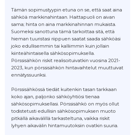
Tämän sopimustyypin etuna on se, että saat aina
sähköä markkinahintaan. Haittapuoli on aivan
sama; hinta on aina markkinahinnan mukaista.
Suomeksi sanottuna tämä tarkoittaa sitä, että
hieman tuuristasi riippuen saatat saada sähköäsi
joko edullisemmin tai kalliimmin kuin jollain
kiinteähintaisella sähkösopimuksella.
Pörssisähkön riskit realisoituivatkin vuosina 2021-
2023, kun pörssisähkön hintavaihtelut muuttuivat
ennätyssuuriksi.
Pörssisähkössä tiedät kuitenkin tasan tarkkaan
koko ajan, paljonko sähköyhtiösi tienaa
sähkösopimuksellasi. Pörssisähkö on myös ollut
todistetusti edullisin sähkösopimuksen muoto
pitkällä aikavälillä tarkasteltuna, vaikka riskit
lyhyen aikavälin hintamuutoksiin ovatkin suuria.