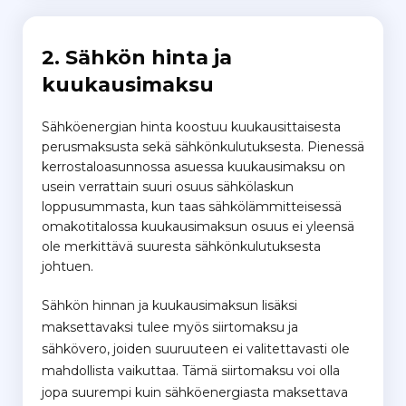
2. Sähkön hinta ja
kuukausimaksu
Sähköenergian hinta koostuu kuukausittaisesta
perusmaksusta sekä sähkönkulutuksesta. Pienessä
kerrostaloasunnossa asuessa kuukausimaksu on
usein verrattain suuri osuus sähkölaskun
loppusummasta, kun taas sähkölämmitteisessä
omakotitalossa kuukausimaksun osuus ei yleensä
ole merkittävä suuresta sähkönkulutuksesta
johtuen.
Sähkön hinnan ja kuukausimaksun lisäksi
maksettavaksi tulee myös siirtomaksu ja
sähkövero, joiden suuruuteen ei valitettavasti ole
mahdollista vaikuttaa. Tämä siirtomaksu voi olla
jopa suurempi kuin sähköenergiasta maksettava