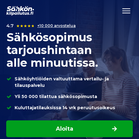
4.7
★
★
★
★
★
+10 000 arvostelua
Sähkösopimus
tarjoushintaan
alle minuutissa.
Sähköyhtiöiden valtuuttama vertailu- ja
tilauspalvelu
Yli 50 000 tilattua sähkösopimusta
Kuluttajatilauksissa 14 vrk peruutusoikeus
Aloita